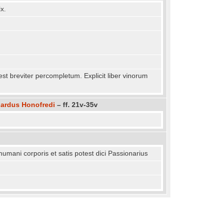
x.
t breviter percompletum. Explicit liber vinorum
nardus Honofredi
– ff. 21v-35v
humani corporis et satis potest dici Passionarius