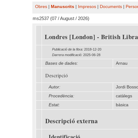
Obres
|
Manuscrits
|
Impresos
|
Documents
|
Perso
ms2537 (07 / August / 2026)
Londres [London] - British Libra
Publicació de la fitxa:
2018-12-20
Darrera modificació:
2025-06-28
Bases de dades:
Arnau
Descripció
Autor:
Jordi Boss
Procedència:
catàlegs
Estat:
bàsica
Descripció externa
Identificació