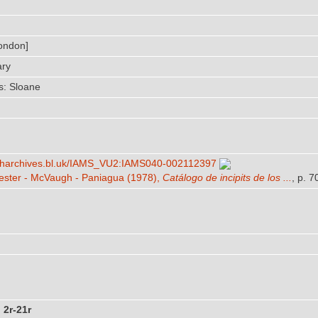
ondon]
ary
s: Sloane
earcharchives.bl.uk/​IAMS_VU2:IAMS040-002112397
lester - McVaugh - Paniagua (1978),
Catálogo de incipits de los ...
, p. 7
. 2r-21r