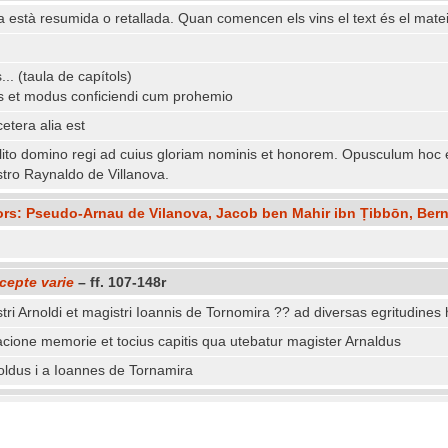
ia està resumida o retallada. Quan comencen els vins el text és el matei
s... (taula de capítols)
atus et modus conficiendi cum prohemio
etera alia est
ito domino regi ad cuius gloriam nominis et honorem. Opusculum hoc es
tro Raynaldo de Villanova.
ors: Pseudo-Arnau de Vilanova, Jacob ben Mahir ibn Ṭibbōn, Ber
cepte varie
– ff. 107-148r
tri Arnoldi et magistri Ioannis de Tornomira ?? ad diversas egritudines 
cione memorie et tocius capitis qua utebatur magister Arnaldus
noldus i a Ioannes de Tornamira