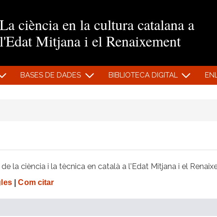
Vés al contingut
La ciència en la cultura catalana a
l'Edat Mitjana i el Renaixement
BASES DE DADES
BIBLIOTECA DIGITAL
EN
e la ciència i la tècnica en català a l'Edat Mitjana i el Renai
gles
|
Com citar