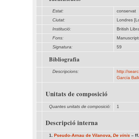
Estat:
conservat
Ciutat:
Londres [L
Institució:
British Libr
Fons:
Manuscript
Signatura:
59
Bibliografia
Descripcions:
http:/​/​s
García Bal
Unitats de composició
Quantes unitats de composició:
1
Descripció interna
1.
Pseudo-Arnau de Vilanova,
De vinis
– ff