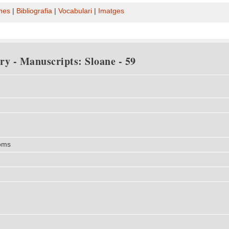
nes
|
Bibliografia
|
Vocabulari
|
Imatges
ry - Manuscripts: Sloane - 59
oms