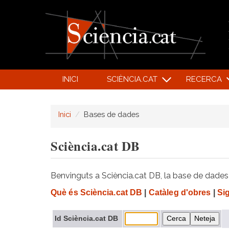
INICI
SCIÈNCIA.CAT
RECERCA
Inici
Bases de dades
Sciència.cat DB
Benvinguts a Sciència.cat DB, la base de dades d
Què és Sciència.cat DB
|
Catàleg d'obres
|
Si
Id Sciència.cat DB