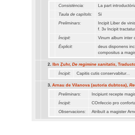
Consistència:
La part introductòr
Taula de capítols:
Sí
Preliminars:
Incipit Liber de vini
f. 3v Incipit tract
Íncipit:
Vinum album inter c
Èxplicit:
deus disponens incl
compositus a magis
2.
Ibn Ẓuhr,
De regimine sanitatis
, Traduct
Íncipit:
Capitis cutis conservabitur...
3.
Arnau de Vilanova (autoria dubtosa),
Re
Preliminars:
Incipiunt recepte magis
Íncipit:
COnfeccio pro conforta
Observacions:
Atribuït a magister Ar