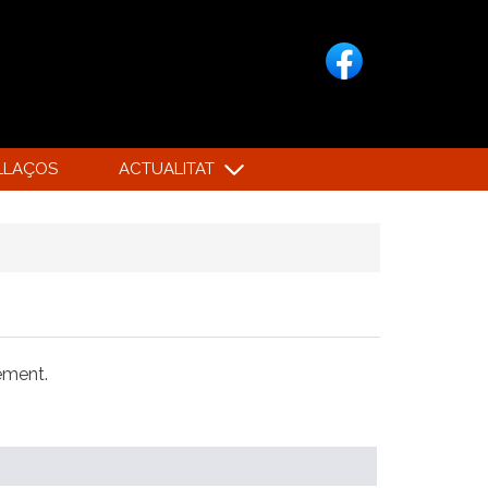
LLAÇOS
ACTUALITAT
xement.