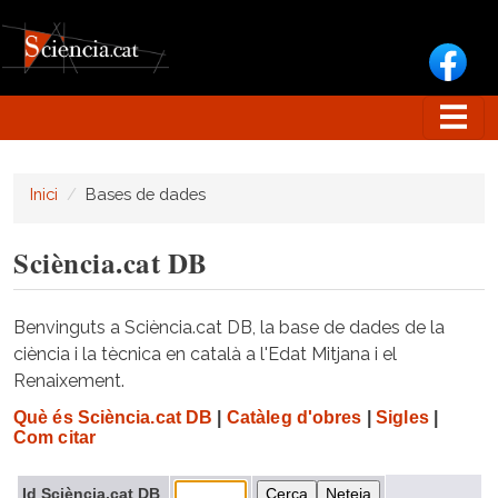
Vés al contingut
Inici
Bases de dades
Sciència.cat DB
Benvinguts a Sciència.cat DB, la base de dades de la
ciència i la tècnica en català a l'Edat Mitjana i el
Renaixement.
Què és Sciència.cat DB
|
Catàleg d'obres
|
Sigles
|
Com citar
Id Sciència.cat DB