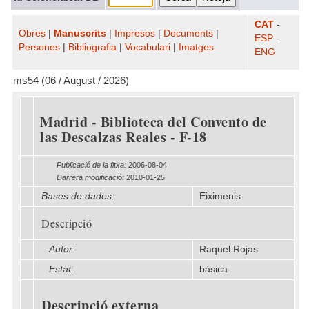
CAT
-
Obres
|
Manuscrits
|
Impresos
|
Documents
|
ESP
-
Persones
|
Bibliografia
|
Vocabulari
|
Imatges
ENG
ms54 (06 / August / 2026)
Madrid - Biblioteca del Convento de
las Descalzas Reales - F-18
Publicació de la fitxa:
2006-08-04
Darrera modificació:
2010-01-25
Bases de dades:
Eiximenis
Descripció
Autor:
Raquel Rojas
Estat:
bàsica
Descripció externa