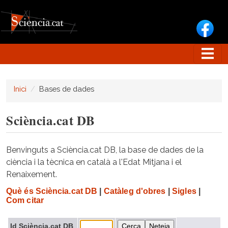
Vés al contingut
Inici
Bases de dades
Sciència.cat DB
Benvinguts a Sciència.cat DB, la base de dades de la
ciència i la tècnica en català a l'Edat Mitjana i el
Renaixement.
Què és Sciència.cat DB
|
Catàleg d'obres
|
Sigles
|
Com citar
Id Sciència.cat DB