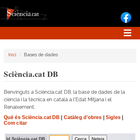
Vés al contingut
Inici
Bases de dades
Sciència.cat DB
Benvinguts a Sciència.cat DB, la base de dades de la
ciència i la tècnica en català a l'Edat Mitjana i el
Renaixement.
Què és Sciència.cat DB
|
Catàleg d'obres
|
Sigles
|
Com citar
Id Sciència.cat DB