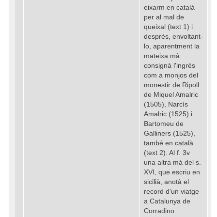
eixarm en català
per al mal de
queixal (text 1) i
després, envoltant-
lo, aparentment la
mateixa mà
consignà l'ingrés
com a monjos del
monestir de Ripoll
de Miquel Amalric
(1505), Narcís
Amalric (1525) i
Bartomeu de
Galliners (1525),
també en català
(text 2). Al f. 3v
una altra mà del s.
XVI, que escriu en
sicilià, anotà el
record d'un viatge
a Catalunya de
Corradino