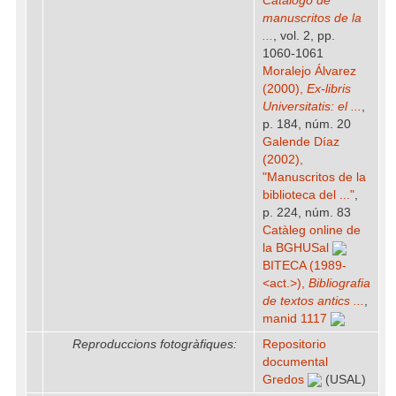
Catálogo de
manuscritos de la
...
, vol. 2, pp.
1060-1061
Moralejo Álvarez
(2000),
Ex-libris
Universitatis: el ...
,
p. 184, núm. 20
Galende Díaz
(2002),
"Manuscritos de la
biblioteca del ..."
,
p. 224, núm. 83
Catàleg online de
la BGHUSal
BITECA (1989-
<act.>),
Bibliografia
de textos antics ...
,
manid 1117
Reproduccions fotogràfiques:
Repositorio
documental
Gredos
(USAL)