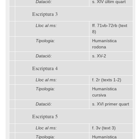
Datació:
s. XIV últim quart
Escriptura 3
Lloc al ms:
ff. 71vb-72rb (text
8)
Tipologia:
Humanística
rodona
Datació:
s. XV-2
Escriptura 4
Lloc al ms:
f. 2r (texts 1-2)
Tipologia:
Humanística
cursiva
Datació:
s. XVI primer quart
Escriptura 5
Lloc al ms:
f. 3v (text 3)
Tipologia:
Humanística