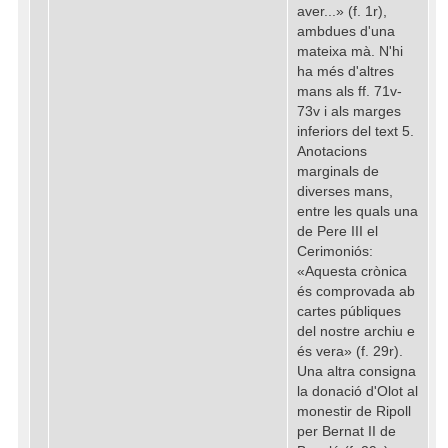
aver...» (f. 1r),
ambdues d'una
mateixa mà. N'hi
ha més d'altres
mans als ff. 71v-
73v i als marges
inferiors del text 5.
Anotacions
marginals de
diverses mans,
entre les quals una
de Pere III el
Cerimoniós:
«Aquesta crònica
és comprovada ab
cartes públiques
del nostre archiu e
és vera» (f. 29r).
Una altra consigna
la donació d'Olot al
monestir de Ripoll
per Bernat II de