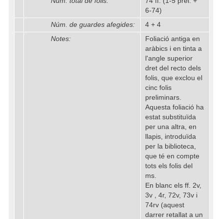
Núm. total de folis:
74 ff. (1-5 prel. +
6-74)
Núm. de guardes afegides:
4 + 4
Notes:
Foliació antiga en
aràbics i en tinta a
l'angle superior
dret del recto dels
folis, que exclou el
cinc folis
preliminars.
Aquesta foliació ha
estat substituïda
per una altra, en
llapis, introduïda
per la biblioteca,
que té en compte
tots els folis del
ms.
En blanc els ff. 2v,
3v , 4r, 72v, 73v i
74rv (aquest
darrer retallat a un