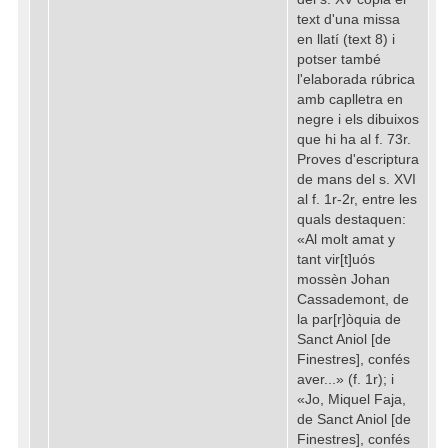
text d'una missa
en llatí (text 8) i
potser també
l'elaborada rúbrica
amb caplletra en
negre i els dibuixos
que hi ha al f. 73r.
Proves d'escriptura
de mans del s. XVI
al f. 1r-2r, entre les
quals destaquen:
«Al molt amat y
tant vir[t]uós
mossèn Johan
Cassademont, de
la par[r]òquia de
Sanct Aniol [de
Finestres], confés
aver...» (f. 1r); i
«Jo, Miquel Faja,
de Sanct Aniol [de
Finestres], confés