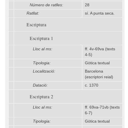
Número de ratlles:
28
Ratllat:
sí. A punta seca.
Escriptura
Escriptura 1
Lloc al ms:
ff. 4v-69va (texts
4-5)
Tipologia:
Gòtica textual
Localització:
Barcelona
(escriptori reial)
Datació:
c. 1370
Escriptura 2
Lloc al ms:
ff. 69va-71vb (texts
6-7)
Tipologia:
Gòtica textual