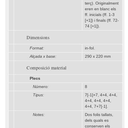
terç). Originalment
eren en blanc els
ff. inicials (ff. 1-3
[+1]) i finals (ff. 72-
74 [+1]).
Dimensions
Format:
in-fol.
Alçada x base:
290 x 220 mm
Composició material
Plecs
Número:
8
Tipus:
7[-1]+7, 4+4, 4+4,
4+4, 4+4, 4+4,
4+4, 7+7[-1].
Notes:
Dos folis tallats,
dels quals es
conserven els