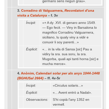
germans sens negun grau».
3.
Corradino di Valguarnera,
Recordatori d'una
visita a Catalunya
– f. 3v
Íncipit:
«+ A dy .XVI. di genaro anno 1549.
— Ego fecit. — Viny in Barsalona lo
magnifico Corradinu Valguarnera,
siciliano, lu qualy viny a vidir e
conuxir li soy parenti...»
Èxplicit:
«... in la vila di Sansa [
sic
] Pau a
vidiry la sra. sua soru, la sra.
Mugorba, quali api tanti horna [
sic
] e
mucha merce».
4.
Anònim,
Calendari solar per als anys 1044-1448
(BGHUSal 2664)
– ff. 4v-5r
Íncipit:
«Circulus solaris...»
Èxplicit:
«... Avent entrò a Nadal».
Observacions:
S'hi copià l'any 1352 en
vermell.