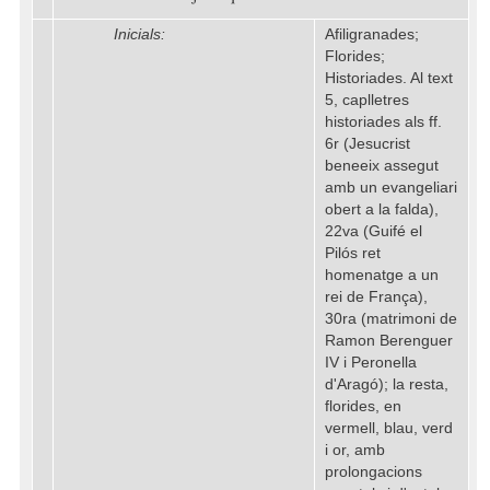
Inicials:
Afiligranades;
Florides;
Historiades. Al text
5, caplletres
historiades als ff.
6r (Jesucrist
beneeix assegut
amb un evangeliari
obert a la falda),
22va (Guifé el
Pilós ret
homenatge a un
rei de França),
30ra (matrimoni de
Ramon Berenguer
IV i Peronella
d'Aragó); la resta,
florides, en
vermell, blau, verd
i or, amb
prolongacions