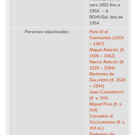
vers 1802 fins a
1954. -- 6.
BGHUSal, des de
1954.
Persones relacionades:
Pere III el
Cerimoniós (1319
– 1387)
Amalric
Miquel
(fl.
1505 – 1562)
Amalric
Narcís
(fl.
1525 – 1584)
Bartomeu de
Galliners
(fl. 1525
– 1544)
Casademont
Joan
(fl. s. XVI)
Faja
Miquel
(fl. s.
XVI)
Corradino di
Valguarnera
(fl. s.
XVI m.)
Bartomeu de