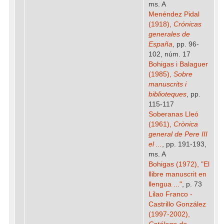
ms. A
Menéndez Pidal
(1918),
Crónicas
generales de
España
, pp. 96-
102, núm. 17
Bohigas i Balaguer
(1985),
Sobre
manuscrits i
biblioteques
, pp.
115-117
Soberanas Lleó
(1961),
Crònica
general de Pere III
el ...
, pp. 191-193,
ms. A
Bohigas (1972), "El
llibre manuscrit en
llengua ..."
, p. 73
Lilao Franco -
Castrillo González
(1997-2002),