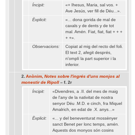
Íncipit:
«+ Ihesus, Maria, sal vos. +
Ave Jesús, ver fill de Déu...».
Èxplicit:
«... dona gorida de mal de
caxals y de dents y de tot
mal. Amén. Fiat, fiat, fiat + + +
+ +».
Observacions:
Copiat al mig del recto del foli.
El text 2, afegit després,
n'omplí la part superior i la
inferior.
2.
Anònim,
Notes sobre l'ingrés d'uns monjos al
monestir de Ripoll
– f. 2r
Íncipit:
«Divendres, a .II. del mes de maig
de l'any de la nativitat de nostra
senyor Déu .M.D. e cinch, fra Miquel
Amalrich, en edat de .X. anys...»
Èxplicit:
«... y del beneventurat mossènyer
sanct Benet per lonc temps, amén.
Aquests dos monyos són cosins