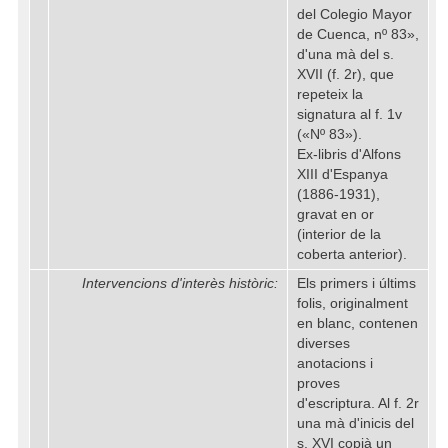
del Colegio Mayor
de Cuenca, nº 83»,
d'una mà del s.
XVII (f. 2r), que
repeteix la
signatura al f. 1v
(«Nº 83»).
Ex-libris d'Alfons
XIII d'Espanya
(1886-1931),
gravat en or
(interior de la
coberta anterior).
Intervencions d'interès històric:
Els primers i últims
folis, originalment
en blanc, contenen
diverses
anotacions i
proves
d'escriptura. Al f. 2r
una mà d'inicis del
s. XVI copià un