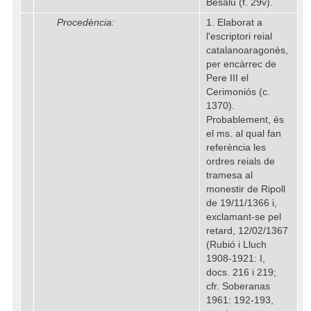
Besalú (f. 29v).
Procedència:
1. Elaborat a
l'escriptori reial
catalanoaragonès,
per encàrrec de
Pere III el
Cerimoniós (c.
1370).
Probablement, és
el ms. al qual fan
referència les
ordres reials de
tramesa al
monestir de Ripoll
de 19/11/1366 i,
exclamant-se pel
retard, 12/02/1367
(Rubió i Lluch
1908-1921: I,
docs. 216 i 219;
cfr. Soberanas
1961: 192-193,