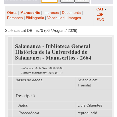
CAT
-
Obres
|
Manuscrits
|
Impresos
|
Documents
|
ESP
-
Persones
|
Bibliografia
|
Vocabulari
|
Imatges
ENG
Sciència.cat DB ms79 (06 / August / 2026)
Salamanca - Biblioteca General
Histórica de la Universidad de
Salamanca - Manuscritos - 2664
Publicació de la fitxa:
2006-08-08
Darrera modificació:
2019-05-10
Bases de dades:
Sciència.cat,
Translat
Descripció
Autor:
Lluís Cifuentes
Procedència:
reproducció