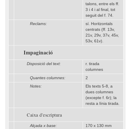
talons, entre els ff.
3 i 4 i al final, tot
seguit del f. 74.
Reclams:
sí. Horitzontals
centrats (ff. 13v,
21v, 29v, 37v, 45v,
53v, 61v).
Impaginació
Disposició del text:
r. tirada
columnes
Quantes columnes:
2
Notes:
Els texts 5-8, a
dues columnes
(excepte f. 6r); la
resta a línia tirada.
Caixa d'escriptura
Alçada x base:
170 x 130 mm