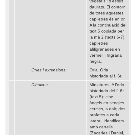
vegetals i d'estels
daurats. El contorn
de totes aquestes
caplletres és en or.
A la continuació del
text 5 copiada per
la mà 2 (texts 6-7),
caplletres
afiligranades en
vermell i filigrana
negra.
Orles i extensions:
Orla. Orla
historiada al f. 6r.
Dibuixos:
Miniatures. A l'orla
historiada del f. 6r
(text 5): cinc
àngels en sengles
cercles, a dalt; dos
profetes a cada
lateral, identificats
amb cartells
(Zacaries i Daniel,