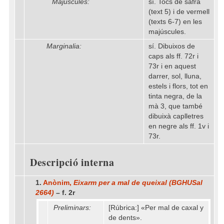
Majúscules:
sí. Tocs de safrà
(text 5) i de vermell
(texts 6-7) en les
majúscules.
Marginalia:
sí. Dibuixos de
caps als ff. 72r i
73r i en aquest
darrer, sol, lluna,
estels i flors, tot en
tinta negra, de la
mà 3, que també
dibuixà caplletres
en negre als ff. 1v i
73r.
Descripció interna
1.
Anònim,
Eixarm per a mal de queixal (BGHUSal
2664)
– f. 2r
Preliminars:
[Rúbrica:] «Per mal de caxal y
de dents».