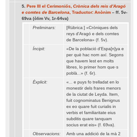
5.
Pere III el Cerimoniós,
Crònica dels reis d'Aragó
e comtes de Barcelona
, Traductor: Anònim
– ff. 5v-
69va (òlim Vv, 1r-64va)
Preliminars:
[Rúbrica:] «Cròniques dels
reys d'Aragó e dels comtes
de Barcelona» (f. 5v).
Íncipit:
«De la població d'Espa[n]ya e
per què hac nom axí. Segons
que havem lest en molts
libres, lo primer hom que·s
poblà...» (f. 6r).
Èxplicit:
«... e puys fo trelladat en lo
monestir dels frares menors
de la ciutat de Leyda. Item,
fuit cognominatus Benignus
ex eo quare fuit curialis in
verbis et familiaritate eius
subditis quare tanquam
socius erat eis» (f. 69va).
Observacions:
Amb una addició de la mà 2