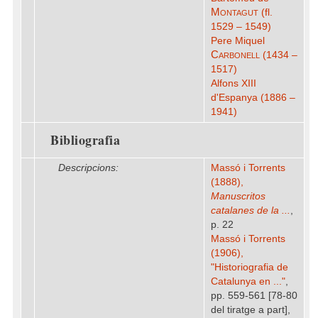
Montagut
(fl.
1529 – 1549)
Pere Miquel
Carbonell
(1434 –
1517)
Alfons XIII
d'Espanya (1886 –
1941)
Bibliografia
Descripcions:
Massó i Torrents
(1888),
Manuscritos
catalanes de la ...
,
p. 22
Massó i Torrents
(1906),
"Historiografia de
Catalunya en ..."
,
pp. 559-561 [78-80
del tiratge a part],