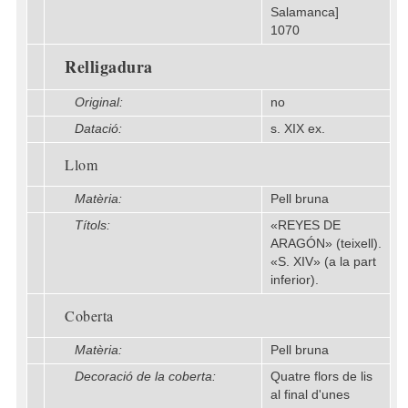
Salamanca]
1070
Relligadura
Original:
no
Datació:
s. XIX ex.
Llom
Matèria:
Pell bruna
Títols:
«REYES DE
ARAGÓN» (teixell).
«S. XIV» (a la part
inferior).
Coberta
Matèria:
Pell bruna
Decoració de la coberta:
Quatre flors de lis
al final d'unes