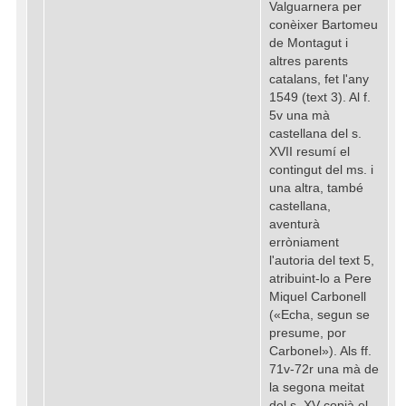
Valguarnera per
conèixer Bartomeu
de Montagut i
altres parents
catalans, fet l'any
1549 (text 3). Al f.
5v una mà
castellana del s.
XVII resumí el
contingut del ms. i
una altra, també
castellana,
aventurà
erròniament
l'autoria del text 5,
atribuint-lo a Pere
Miquel Carbonell
(«Echa, segun se
presume, por
Carbonel»). Als ff.
71v-72r una mà de
la segona meitat
del s. XV copià el