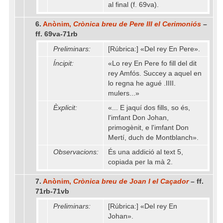
al final (f. 69va).
6.
Anònim,
Crònica breu de Pere III el Cerimoniós
–
ff. 69va-71rb
Preliminars:
[Rúbrica:] «Del rey En Pere».
Íncipit:
«Lo rey En Pere fo fill del dit
rey Amfós. Succey a aquel en
lo regna he agué .IIII.
mulers...»
Èxplicit:
«... E jaquí dos fills, so és,
l'imfant Don Johan,
primogènit, e l'imfant Don
Mertí, duch de Montblanch».
Observacions:
És una addició al text 5,
copiada per la mà 2.
7.
Anònim,
Crònica breu de Joan I el Caçador
– ff.
71rb-71vb
Preliminars:
[Rúbrica:] «Del rey En
Johan».