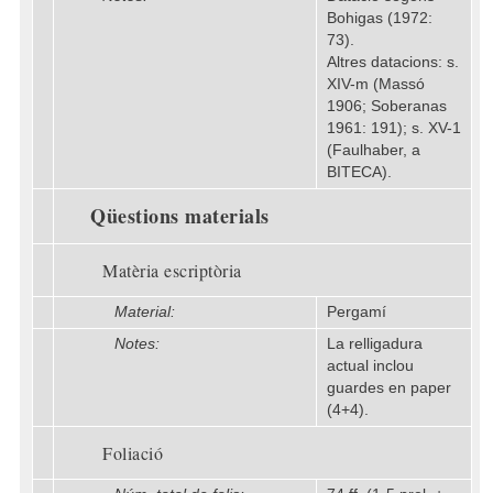
Bohigas (1972:
73).
Altres datacions: s.
XIV-m (Massó
1906; Soberanas
1961: 191); s. XV-1
(Faulhaber, a
BITECA).
Qüestions materials
Matèria escriptòria
Material:
Pergamí
Notes:
La relligadura
actual inclou
guardes en paper
(4+4).
Foliació