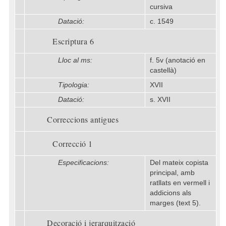
cursiva
Datació:
c. 1549
Escriptura 6
Lloc al ms:
f. 5v (anotació en
castellà)
Tipologia:
XVII
Datació:
s. XVII
Correccions antigues
Correcció 1
Especificacions:
Del mateix copista
principal, amb
ratllats en vermell i
addicions als
marges (text 5).
Decoració i jerarquització