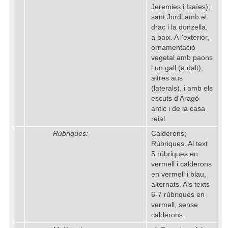
Jeremies i Isaïes);
sant Jordi amb el
drac i la donzella,
a baix. A l'exterior,
ornamentació
vegetal amb paons
i un gall (a dalt),
altres aus
(laterals), i amb els
escuts d'Aragó
antic i de la casa
reial.
Rúbriques:
Calderons;
Rúbriques. Al text
5 rúbriques en
vermell i calderons
en vermell i blau,
alternats. Als texts
6-7 rúbriques en
vermell, sense
calderons.