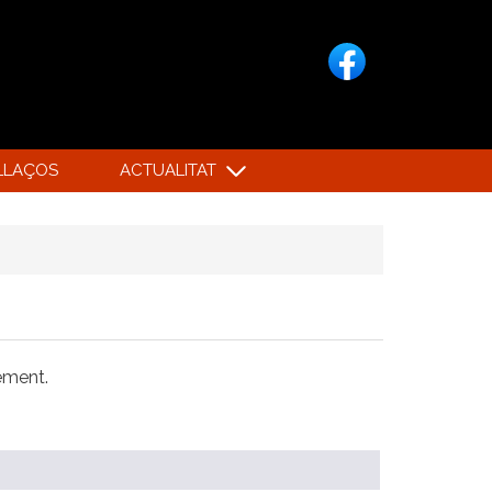
LLAÇOS
ACTUALITAT
xement.