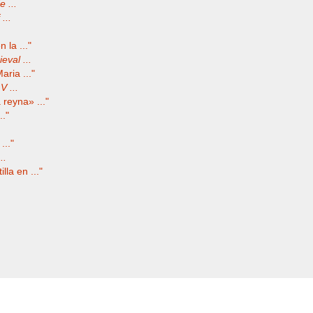
 ...
...
 la ..."
val ...
aria ..."
V ...
reyna» ..."
.."
..."
..
la en ..."