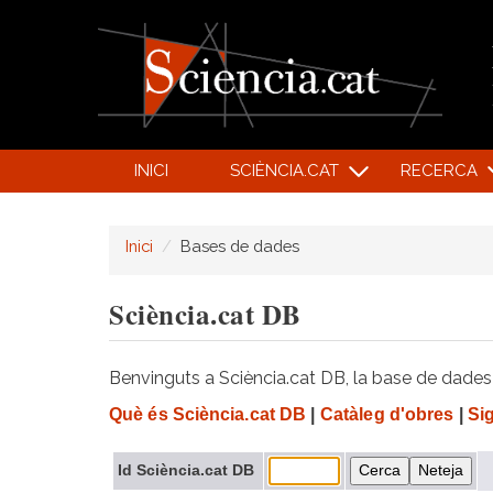
INICI
SCIÈNCIA.CAT
RECERCA
Inici
Bases de dades
Sciència.cat DB
Benvinguts a Sciència.cat DB, la base de dades d
Què és Sciència.cat DB
|
Catàleg d'obres
|
Si
Id Sciència.cat DB