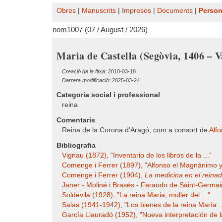
Obres
|
Manuscrits
|
Impresos
|
Documents
|
Perso
nom1007 (07 / August / 2026)
Maria de Castella (Segòvia, 1406 – V
Creació de la fitxa:
2010-03-18
Darrera modificació:
2025-03-24
Categoria social i professional
reina
Comentaris
Reina de la Corona d'Aragó, com a consort de
Alf
Bibliografia
Vignau (1872), "Inventario de los libros de la ..."
Comenge i Ferrer (1897), "Alfonso el Magnánimo y 
Comenge i Ferrer (1904),
La medicina en el reinad
Janer - Moliné i Brasés - Faraudo de Saint-Germa
Soldevila (1928), "La reina Maria, muller del ..."
Salas (1941-1942), "Los bienes de la reina María ..
García Llauradó (1952), "Nueva interpretación de la