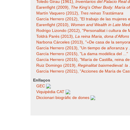
Toledo Girau (1961),
Inventarios del Palacio Real de
Earenfight (2009),
The King's Other Body: María of 
Martín Vaquero (2012),
Tres reinas Trastámara
García Herrero (2012), "El trabajo de las mujeres en
Earenfight (2010),
Women and Wealth in Late Medie
Rodrigo Lizondo (2012), "Personalitat i cultura de M
Toldrà Parés (2013),
La reina Maria, dona d'Alfons 
Narbona Cárceles (2013), "«De casa de la senyora 
García Herrero (2013), "Un tiempo de añoranza y .
García Herrero (2015), "La dama modélica del ..."
García Herrero (2015), "María de Castilla, reina de 
Ruiz Domingo (2019),
Reginalitat baixmedieval: la .
García Herrero (2021), "Acciones de María de Castil
Enllaços
GEC
Viquipèdia CAT
Diccionari biogràfic de dones