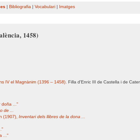
nes
|
Bibliografia
|
Vocabulari
|
Imatges
alència, 1458)
ons IV el Magnànim (1396 – 1458)
. Filla d'Enric III de Castella i de Cat
doña ..."
o de ...
in (1907),
Inventari dels llibres de la dona ...
."
 ..."