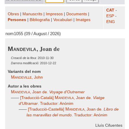
CAT
-
Obres
|
Manuscrits
|
Impresos
|
Documents
|
ESP
-
Persones
|
Bibliografia
|
Vocabulari
|
Imatges
ENG
nom1055 (09 / August / 2026)
, Joan de
Mandevila
Creació de la fitxa:
2010-11-30
Darrera modificació:
2010-12-22
Variants del nom
Mandeville
, John
Autor a les obres
Mandevila
, Joan de.
Voyage d'Outremer
Mandevila
——
[Traducció-Català]
, Joan de.
Viatge
d'Ultramar
. Traductor: Anònim
Mandevila
——
[Traducció-Castellà]
, Joan de.
Libro de
las maravillas del mundo
. Traductor: Anònim
Lluís Cifuentes