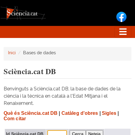
Vés al contingut
Inici
Bases de dades
Sciència.cat DB
Benvinguts a Sciència.cat DB, la base de dades de la
ciència i la tècnica en català a l'Edat Mitjana i el
Renaixement.
Què és Sciència.cat DB
|
Catàleg d'obres
|
Sigles
|
Com citar
Id Sciència.cat DB