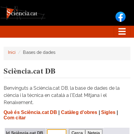
Vés al contingut
Inici
Bases de dades
Sciència.cat DB
Benvinguts a Sciència.cat DB, la base de dades de la
ciència i la tècnica en català a l'Edat Mitjana i el
Renaixement.
Què és Sciència.cat DB
|
Catàleg d'obres
|
Sigles
|
Com citar
Id Sciència.cat DB