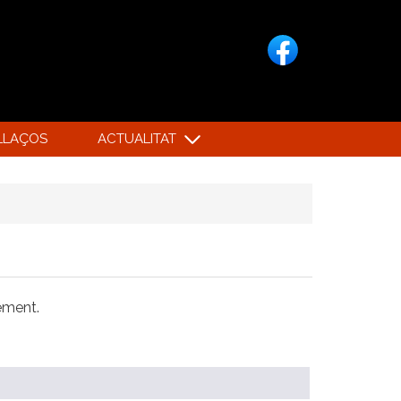
LLAÇOS
ACTUALITAT
xement.