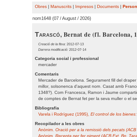
Obres
|
Manuscrits
|
Impresos
|
Documents
|
Perso
nom1648 (07 / August / 2026)
, Bernat de (fl. Barcelona, 
Tarascó
Creació de la fitxa:
2012-07-13
Darrera modificació:
2012-07-14
Categoria social i professional
mercader
Comentaris
Mercader de Barcelona. Segurament fill del draper 
millor, solsonenca d'aquest nom. Casat amb Franc
1348?). Com Francesca, Ramon i Jaume compartiren 
de comptes de Bernat fet per la seva muller o el s
Bibliografia
Varela i Rodríguez (1995),
El control de los bienes: 
Recopilador a les obres
Anònim.
Oració per a la remissió dels pecats (ACB
Anònim.
Recepta per fer piment (ACB Ext. Bn. Tar