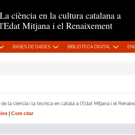
Vés al contingut
La ciència en la cultura catalana a
l'Edat Mitjana i el Renaixement
BASES DE DADES
BIBLIOTECA DIGITAL
EN
e la ciència i la tècnica en català a l'Edat Mitjana i el Renai
gles
|
Com citar