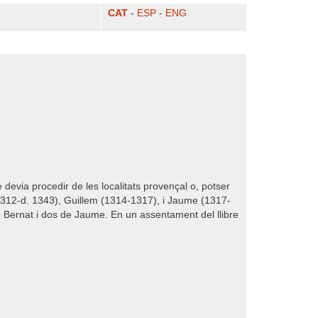
CAT
-
ESP
-
ENG
evia procedir de les localitats provençal o, potser
312-d. 1343), Guillem (1314-1317), i Jaume (1317-
Bernat i dos de Jaume. En un assentament del llibre