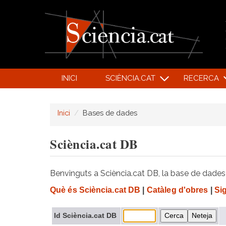
INICI
SCIÈNCIA.CAT
RECERCA
Inici
Bases de dades
Sciència.cat DB
Benvinguts a Sciència.cat DB, la base de dades d
Què és Sciència.cat DB
|
Catàleg d'obres
|
Si
Id Sciència.cat DB