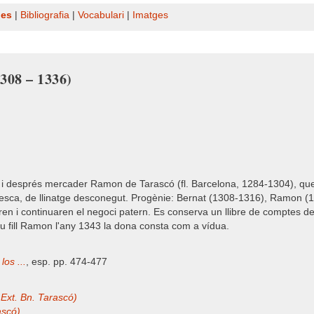
nes
|
Bibliografia
|
Vocabulari
|
Imatges
1308 – 1336)
i després mercader Ramon de Tarascó (fl. Barcelona, 1284-1304), que d
esca, de llinatge desconegut. Progènie: Bernat (1308-1316), Ramon (1
i continuaren el negoci patern. Es conserva un llibre de comptes de 
eu fill Ramon l'any 1343 la dona consta com a vídua.
los ...
, esp. pp. 474-477
 Ext. Bn. Tarascó)
ascó)