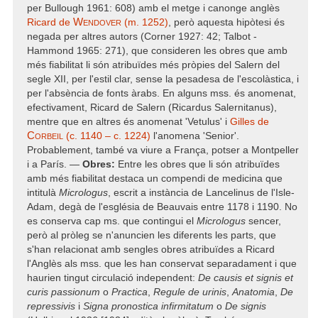
per Bullough 1961: 608) amb el metge i canonge anglès
Wendover
Ricard de
(m. 1252)
, però aquesta hipòtesi és
negada per altres autors (Corner 1927: 42; Talbot -
Hammond 1965: 271), que consideren les obres que amb
més fiabilitat li són atribuïdes més pròpies del Salern del
segle XII, per l'estil clar, sense la pesadesa de l'escolàstica, i
per l'absència de fonts àrabs. En alguns mss. és anomenat,
efectivament, Ricard de Salern (Ricardus Salernitanus),
mentre que en altres és anomenat 'Vetulus' i
Gilles de
Corbeil
(c. 1140 – c. 1224)
l'anomena 'Senior'.
Probablement, també va viure a França, potser a Montpeller
i a París. —
Obres:
Entre les obres que li són atribuïdes
amb més fiabilitat destaca un compendi de medicina que
intitulà
Micrologus
, escrit a instància de Lancelinus de l'Isle-
Adam, degà de l'església de Beauvais entre 1178 i 1190. No
es conserva cap ms. que contingui el
Micrologus
sencer,
però al pròleg se n'anuncien les diferents les parts, que
s'han relacionat amb sengles obres atribuïdes a Ricard
l'Anglès als mss. que les han conservat separadament i que
haurien tingut circulació independent:
De causis et signis et
curis passionum
o
Practica
,
Regule de urinis
,
Anatomia
,
De
repressivis
i
Signa pronostica infirmitatum
o
De signis