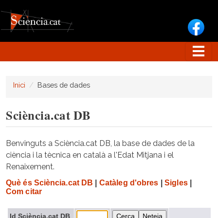
Vés al contingut
Inici
Bases de dades
Sciència.cat DB
Benvinguts a Sciència.cat DB, la base de dades de la
ciència i la tècnica en català a l'Edat Mitjana i el
Renaixement.
Què és Sciència.cat DB
|
Catàleg d'obres
|
Sigles
|
Com citar
Id Sciència.cat DB