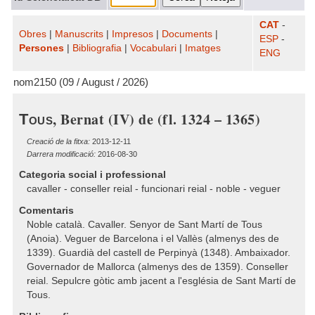
CAT
-
Obres
|
Manuscrits
|
Impresos
|
Documents
|
ESP
-
Persones
|
Bibliografia
|
Vocabulari
|
Imatges
ENG
nom2150 (09 / August / 2026)
, Bernat (IV) de (fl. 1324 – 1365)
Tous
Creació de la fitxa:
2013-12-11
Darrera modificació:
2016-08-30
Categoria social i professional
cavaller - conseller reial - funcionari reial - noble - veguer
Comentaris
Noble català. Cavaller. Senyor de Sant Martí de Tous
(Anoia). Veguer de Barcelona i el Vallès (almenys des de
1339). Guardià del castell de Perpinyà (1348). Ambaixador.
Governador de Mallorca (almenys des de 1359). Conseller
reial. Sepulcre gòtic amb jacent a l'església de Sant Martí de
Tous.