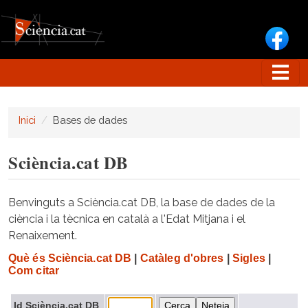
Vés al contingut
Inici
Bases de dades
Sciència.cat DB
Benvinguts a Sciència.cat DB, la base de dades de la
ciència i la tècnica en català a l'Edat Mitjana i el
Renaixement.
Què és Sciència.cat DB
|
Catàleg d'obres
|
Sigles
|
Com citar
Id Sciència.cat DB