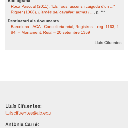
Bibliografia
Roca Pascual (2011), "Els Tous: ascens i caiguda d'un ..."
Riquer (1968),
L'arnès del cavaller: armes i ...
, p. ***
Destinatari als documents
Barcelona - ACA - Cancelleria reial, Registres – reg. 1163, f.
84r – Manament, Reial – 20 setembre 1359
Lluís Cifuentes
Lluís Cifuentes:
lluiscifuentes@ub.edu
Antònia Carré: