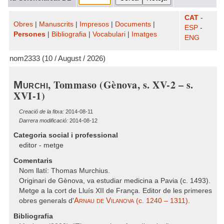
CAT
-
Obres
|
Manuscrits
|
Impresos
|
Documents
|
ESP
-
Persones
|
Bibliografia
|
Vocabulari
|
Imatges
ENG
nom2333 (10 / August / 2026)
, Tommaso (Gènova, s. XV-2 – s.
Murchi
XVI-1)
Creació de la fitxa:
2014-08-11
Darrera modificació:
2014-08-12
Categoria social i professional
editor - metge
Comentaris
Nom llatí: Thomas Murchius.
Originari de Gènova, va estudiar medicina a Pavia (c. 1493).
Metge a la cort de Lluís XII de França. Editor de les primeres
Arnau de Vilanova
obres generals d'
(c. 1240 – 1311)
.
Bibliografia