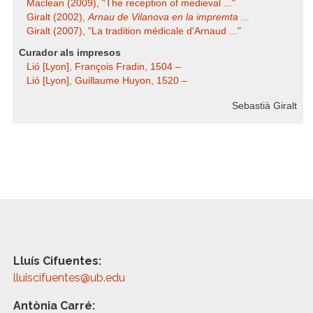
Maclean (2009), "The reception of medieval ..."
Giralt (2002),
Arnau de Vilanova en la impremta ...
Giralt (2007), "La tradition médicale d'Arnaud ..."
Curador als impresos
Lió [Lyon], François Fradin, 1504 –
Lió [Lyon], Guillaume Huyon, 1520 –
Sebastià Giralt
Lluís Cifuentes:
lluiscifuentes@ub.edu
Antònia Carré: