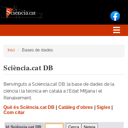
Vés al contingut
Inici
Bases de dades
Sciència.cat DB
Benvinguts a Sciència.cat DB, la base de dades de la
ciència i la tècnica en català a l'Edat Mitjana i el
Renaixement.
Què és Sciència.cat DB
|
Catàleg d'obres
|
Sigles
|
Com citar
Id Sciència.cat DB