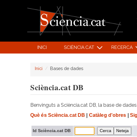
INICI
SCIÈNCIA.CAT
RECERCA
Inici
Bases de dades
Sciència.cat DB
Benvinguts a Sciència.cat DB, la base de dades d
Què és Sciència.cat DB
|
Catàleg d'obres
|
Si
Id Sciència.cat DB