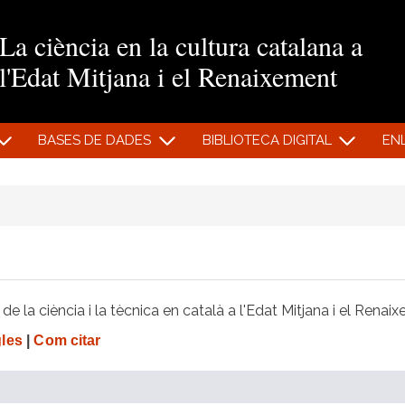
Vés al contingut
La ciència en la cultura catalana a
l'Edat Mitjana i el Renaixement
BASES DE DADES
BIBLIOTECA DIGITAL
EN
e la ciència i la tècnica en català a l'Edat Mitjana i el Renai
gles
|
Com citar