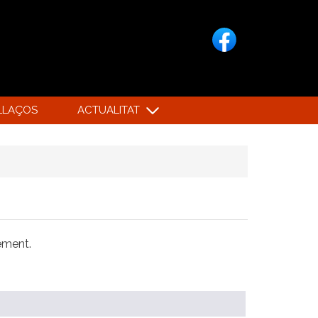
LLAÇOS
ACTUALITAT
xement.