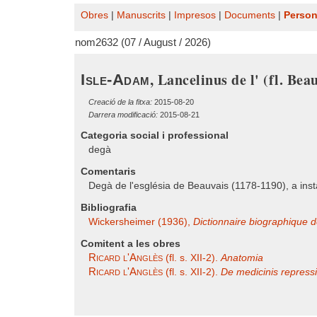
Obres
|
Manuscrits
|
Impresos
|
Documents
|
Perso
nom2632 (07 / August / 2026)
, Lancelinus de l' (fl. Bea
Isle-Adam
Creació de la fitxa:
2015-08-20
Darrera modificació:
2015-08-21
Categoria social i professional
degà
Comentaris
Degà de l'església de Beauvais (1178-1190), a inst
Bibliografia
Wickersheimer (1936),
Dictionnaire biographique de
Comitent a les obres
Ricard l'Anglès
(fl. s. XII-2).
Anatomia
Ricard l'Anglès
(fl. s. XII-2).
De medicinis repressi