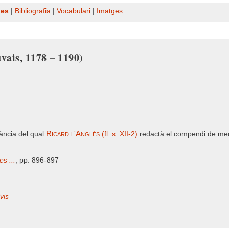
nes
|
Bibliografia
|
Vocabulari
|
Imatges
uvais, 1178 – 1190)
Ricard l'Anglès
ància del qual
(fl. s. XII-2)
redactà el compendi de medi
s ...
, pp. 896-897
vis