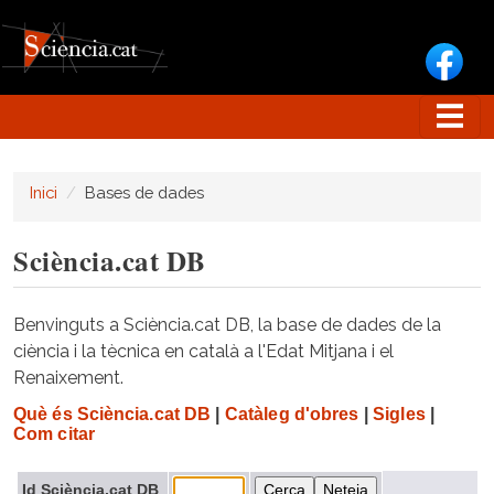
Vés al contingut
Inici
Bases de dades
Sciència.cat DB
Benvinguts a Sciència.cat DB, la base de dades de la
ciència i la tècnica en català a l'Edat Mitjana i el
Renaixement.
Què és Sciència.cat DB
|
Catàleg d'obres
|
Sigles
|
Com citar
Id Sciència.cat DB