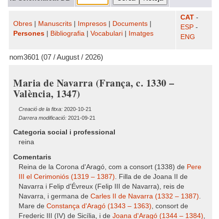
CAT
-
Obres
|
Manuscrits
|
Impresos
|
Documents
|
ESP
-
Persones
|
Bibliografia
|
Vocabulari
|
Imatges
ENG
nom3601 (07 / August / 2026)
Maria de Navarra (França, c. 1330 –
València, 1347)
Creació de la fitxa:
2020-10-21
Darrera modificació:
2021-09-21
Categoria social i professional
reina
Comentaris
Reina de la Corona d'Aragó, com a consort (1338) de
Pere
III el Cerimoniós (1319 – 1387)
. Filla de de Joana II de
Navarra i Felip d'Évreux (Felip III de Navarra), reis de
Navarra, i germana de
Carles II de Navarra (1332 – 1387)
.
Mare de
Constança d'Aragó (1343 – 1363)
, consort de
Frederic III (IV) de Sicília, i de
Joana d'Aragó (1344 – 1384)
,