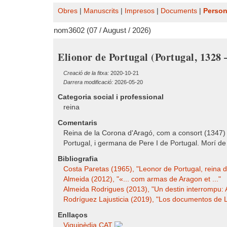
Obres
|
Manuscrits
|
Impresos
|
Documents
|
Perso
nom3602 (07 / August / 2026)
Elionor de Portugal (Portugal, 1328 
Creació de la fitxa:
2020-10-21
Darrera modificació:
2026-05-20
Categoria social i professional
reina
Comentaris
Reina de la Corona d'Aragó, com a consort (1347
Portugal, i germana de Pere I de Portugal. Morí de
Bibliografia
Costa Paretas (1965), "Leonor de Portugal, reina de
Almeida (2012), "«... com armas de Aragon et ..."
Almeida Rodrigues (2013), "Un destin interrompu: Al
Rodríguez Lajusticia (2019), "Los documentos de L
Enllaços
Viquipèdia CAT