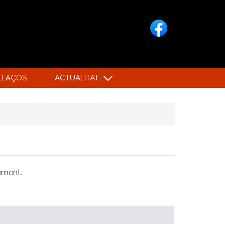
LLAÇOS
ACTUALITAT
xement.