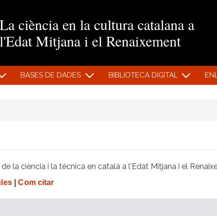
Vés al contingut
La ciència en la cultura catalana a
l'Edat Mitjana i el Renaixement
BASES DE DADES
BIBLIOTECA DIGITAL
EN
e la ciència i la tècnica en català a l'Edat Mitjana i el Renai
gles
|
Com citar