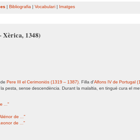
nes
|
Bibliografia
|
Vocabulari
|
Imatges
– Xèrica, 1348)
) de
Pere III el Cerimoniós (1319 – 1387)
. Filla d'
Alfons IV de Portugal 
 la pesta, sense descendència. Durant la malaltia, en tingué cura el me
 ..."
iénor de ..."
eonor de ..."