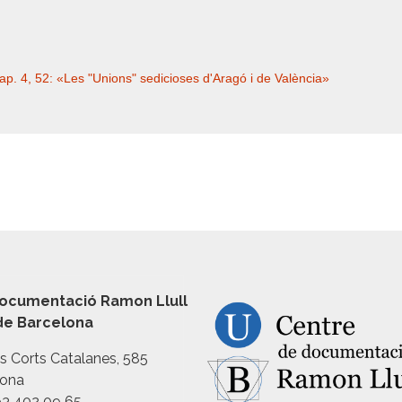
p. 4, 52: «Les "Unions" sedicioses d'Aragó i de València»
ocumentació Ramon Llull
 de Barcelona
es Corts Catalanes, 585
lona
93 402 09 65