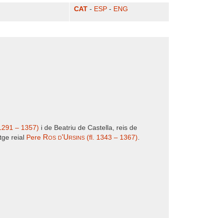
CAT
-
ESP
-
ENG
(1291 – 1357)
i de Beatriu de Castella, reis de
Ros d'Ursins
tge reial
Pere
(fl. 1343 – 1367)
.