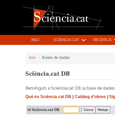
INICI
SCIÈNCIA.CAT
RECERCA
Inici
Bases de dades
Sciència.cat DB
Benvinguts a Sciència.cat DB, la base de dades d
Què és Sciència.cat DB
|
Catàleg d'obres
|
Si
Id Sciència.cat DB