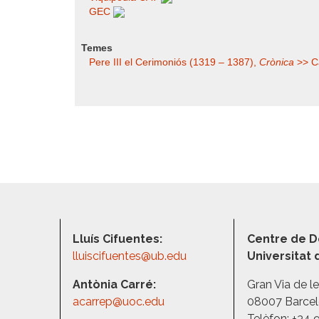
GEC
Temes
Pere III el Cerimoniós (1319 – 1387),
Crònica
>> Ca
Lluís Cifuentes:
Centre de D
lluiscifuentes@ub.edu
Universitat
Antònia Carré:
Gran Via de l
acarrep@uoc.edu
08007 Barce
Telèfon: +34 