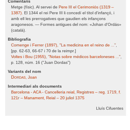
Comentaris
Metge (físic). Al servei de
Pere III el Cerimoniós (1319 –
1387)
. El 1344 el rei Pere III li concedí el títol d'infançó, i
amb ell les prerrogatives que gaudien els infançons
aragonesos. — Formes antigues del nom: «Johan d'Ordás»
(català).
Bibliografia
Comenge i Ferrer (1897), "La medicina en el reino de ..."
,
[pp. 62-63, 66-67 i 70 de la reimpr.]
Voltes i Bou (1955), "Notas sobre médicos barceloneses ..."
,
p. 128, núm. 16 ("Juan Dordas")
Variants del nom
Dordas
, Joan
Intermediari als documents
Barcelona - ACA - Cancelleria reial, Registres – reg. 1719, f.
121r – Manament, Reial – 20 juliol 1375
Lluís Cifuentes