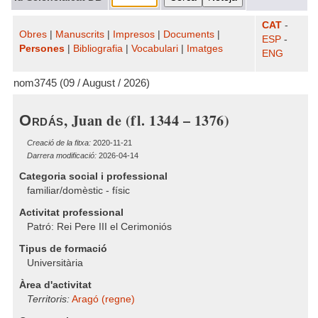
CAT
-
Obres
|
Manuscrits
|
Impresos
|
Documents
|
ESP
-
Persones
|
Bibliografia
|
Vocabulari
|
Imatges
ENG
nom3745 (09 / August / 2026)
, Juan de (fl. 1344 – 1376)
Ordás
Creació de la fitxa:
2020-11-21
Darrera modificació:
2026-04-14
Categoria social i professional
familiar/domèstic - físic
Activitat professional
Patró: Rei Pere III el Cerimoniós
Tipus de formació
Universitària
Àrea d'activitat
Territoris:
Aragó (regne)