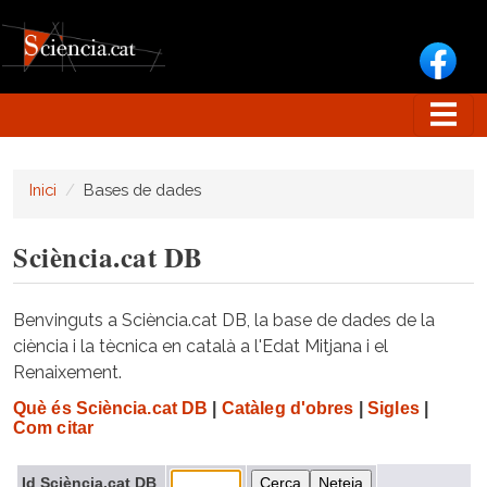
Vés al contingut
Inici
Bases de dades
Sciència.cat DB
Benvinguts a Sciència.cat DB, la base de dades de la
ciència i la tècnica en català a l'Edat Mitjana i el
Renaixement.
Què és Sciència.cat DB
|
Catàleg d'obres
|
Sigles
|
Com citar
Id Sciència.cat DB