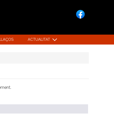
LLAÇOS
ACTUALITAT
xement.