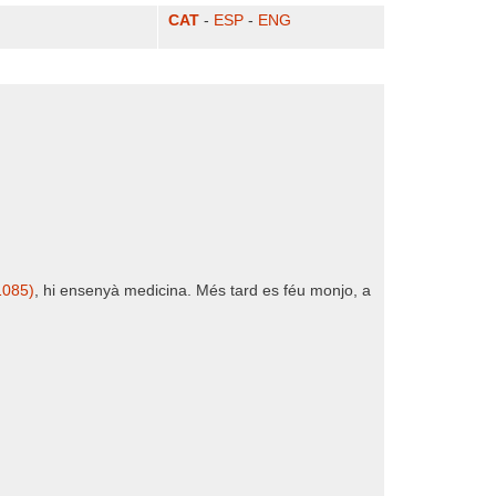
CAT
-
ESP
-
ENG
1085)
, hi ensenyà medicina. Més tard es féu monjo, a