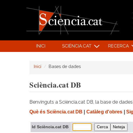
INICI
SCIÈNCIA.CAT
RECERCA
Inici
Bases de dades
Sciència.cat DB
Benvinguts a Sciència.cat DB, la base de dades d
Què és Sciència.cat DB
|
Catàleg d'obres
|
Si
Id Sciència.cat DB