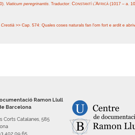
Constantí l'Africà
80).
Viaticum peregrinantis
. Traductor:
(1017 – a. 1
 Crestià
>> Cap. 574: Quales coses naturals fan l'om fort e ardit e abriva
ocumentació Ramon Llull
 de Barcelona
es Corts Catalanes, 585
lona
93 402 09 65