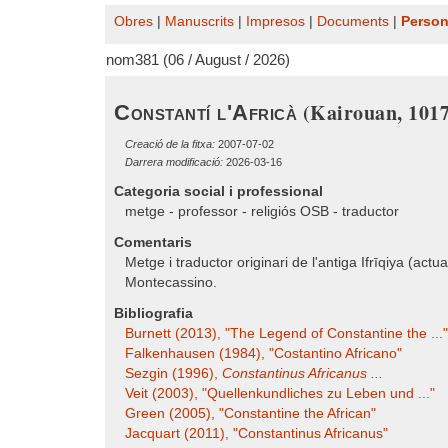
Obres
|
Manuscrits
|
Impresos
|
Documents
|
Perso
nom381 (06 / August / 2026)
(Kairouan, 1017
Constantí l'Africà
Creació de la fitxa:
2007-07-02
Darrera modificació:
2026-03-16
Categoria social i professional
metge - professor - religiós OSB - traductor
Comentaris
Metge i traductor originari de l'antiga Ifrīqiya (actua
Montecassino.
Bibliografia
Burnett (2013), "The Legend of Constantine the ..."
Falkenhausen (1984), "Costantino Africano"
Sezgin (1996),
Constantinus Africanus ...
Veit (2003), "Quellenkundliches zu Leben und ..."
Green (2005), "Constantine the African"
Jacquart (2011), "Constantinus Africanus"