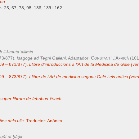
o ...
p. 25, 67, 78, 98, 136, 139 i 162
bb li-l-mutaʿallimīn
Constantí l'Africà
73/877).
Isagoge ad Tegni Galieni
. Adaptador:
(101
09 – 873/877).
Llibre d'introduccions a l'Art de la Medicina
de Galè (ver
09 – 873/877).
Llibre de l'Art de medicina
segons Galè i els antics (ver
super librum de febribus Ysach
ties dels ulls
. Traductor: Anònim
qūt al-ḥāḍir