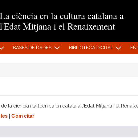
Vés al contingut
La ciència en la cultura catalana a
l'Edat Mitjana i el Renaixement
BASES DE DADES
BIBLIOTECA DIGITAL
EN
e la ciència i la tècnica en català a l'Edat Mitjana i el Renai
gles
|
Com citar