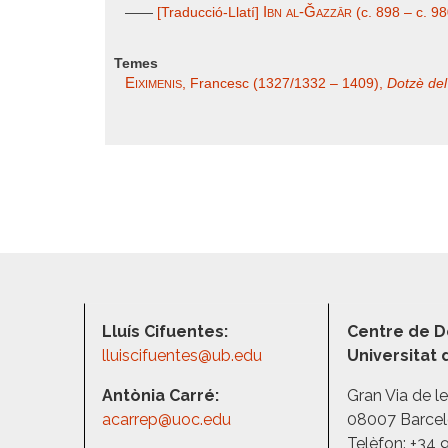
Ibn al-Ǧazzār
——
[Traducció-Llatí]
(c. 898 – c. 9
Temes
Eiximenis
, Francesc (1327/1332 – 1409),
Dotzè del
Lluís Cifuentes:
Centre de D
lluiscifuentes@ub.edu
Universitat
Antònia Carré:
Gran Via de l
acarrep@uoc.edu
08007 Barce
Telèfon: +34 