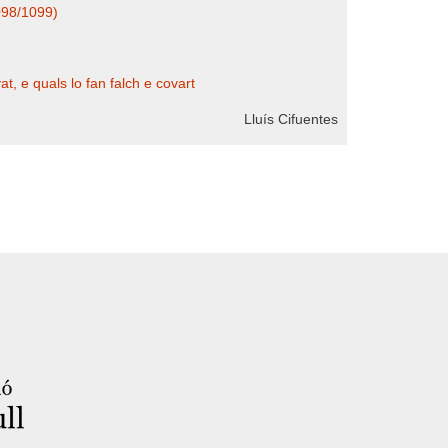
098/1099)
t, e quals lo fan falch e covart
Lluís Cifuentes