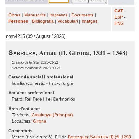
CAT
-
Obres
|
Manuscrits
|
Impresos
|
Documents
|
ESP
-
Persones
|
Bibliografia
|
Vocabulari
|
Imatges
ENG
nom4215 (09 / August / 2026)
, Arnau (fl. Girona, 1331 – 1348)
Sarriera
Creació de la fitxa:
2021-02-22
Darrera modificació:
2023-09-21
Categoria social i professional
familiar/domèstic - físic-cirurgià
Activitat professional
Patró: Rei Pere III el Cerimoniós
Àrea d'activitat
Territoris:
Catalunya (Principat)
Localitats:
Girona
Comentaris
Sarriera (I)
Metge (físic-cirurgià). Fill de
Berenguer
(fl. 1298