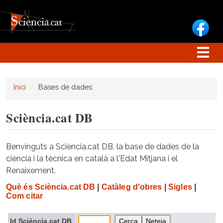
Vés al contingut
Inici
Bases de dades
Sciència.cat DB
Benvinguts a Sciència.cat DB, la base de dades de la
ciència i la tècnica en català a l'Edat Mitjana i el
Renaixement.
Què és Sciència.cat DB
|
Catàleg d'obres
|
Sigles
|
Com citar
Id Sciència.cat DB