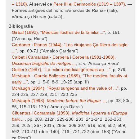
– 1310)
. Al servei de
Pere III el Cerimoniós (1319 – 1387)
. —
Formes antigues del nom: «Arnaldus de Riaria» (llatí),
«Arnau ça Riera» (català).
Bibliografia
Girbal (1892), "Médicos ilustres de la familia ..."
, p. 161
("Arnau ça Riera")
Cardoner i Planas (1944), "Los cirujanos Ça Riera del siglo
..."
, pp. 69-71 ("Arnaldo Çarriera")
Calbet i Camarasa - Corbella i Corbella (1981-1983),
Diccionari biogràfic de metges ...
, s. v. 'Arnau ça Riera'
Guilleré (1987), "Le milieu médical géronais au ..."
, p. 279
McVaugh - García Ballester (1989), "The medical faculty at
early ..."
, pp. 1, 5-6, 8-9, 19-25 (app. II)
McVaugh (1994), "Royal surgeons and the value of ..."
, pp.
224-225, 227-229, 231 i 233-235
McVaugh (1993),
Medicine before the Plague ...
, pp. 33, 80n,
86, 115-116 i 179 ("Arnau ça Riera")
Cifuentes i Comamala (1993),
Medicina i guerra a l'Europa
baix ...
, pp. 209, 212n, 229-230, 233, 241-242, 252-253,
259, 262n, 267, 281n, 286n, 306-307, 519, 539, 552, 589,
592, 710-711 (doc. 140), 716 i 721-722 (doc. 158) ("Arnau
ça Riera")