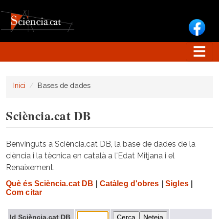
Vés al contingut
Inici
Bases de dades
Sciència.cat DB
Benvinguts a Sciència.cat DB, la base de dades de la
ciència i la tècnica en català a l'Edat Mitjana i el
Renaixement.
Què és Sciència.cat DB
|
Catàleg d'obres
|
Sigles
|
Com citar
Id Sciència.cat DB