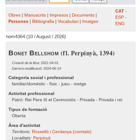
CAT
-
Obres
|
Manuscrits
|
Impresos
|
Documents
|
ESP
-
Persones
|
Bibliografia
|
Vocabulari
|
Imatges
ENG
nom4364 (10 / August / 2026)
(fl. Perpinyà, 1394)
Bonet Bellshom
Creació de la fitxa:
2021-04-01
Darrera modificació:
2024-06-14
Categoria social i professional
familiar/domèstic - físic - jueu - metge
Activitat professional
Patró: Rei Pere III el Cerimoniós - Privada - Privada i rei
Tipus de formació
Oberta
Àrea d'activitat
Territoris:
Rosselló i Cerdanya (comtats)
Localitats:
Perpinyà