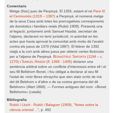
Comentaris
Metge (físic) jueu de Perpinyà. El 1355, estant el rei
Pere III
el Cerimoniós (1319 – 1387)
a Perpinyà, el nomenà metge
de la seva Casa amb totes les prerrogatives corresponents
als domèstics i familiars reials (Rubió 1909). Presentà una
al·legació, juntament amb Samuel Hasdai, secretari de
l'aljama, declarant no tenir jurisdicció, ni autoritat en les
actes que havia aprovat la comunitat amb motiu de l'avalot
contra els jueus de 1370 (Vidal 1887). El febrer de 1392
viatjà a la cort amb altres jueus per obtenir certes llicències
Bonastruc Saporta
per a l'aljama de Perpinyà.
(1194 – c.
Samuel Hasdai
1270)
i
(fl. 1368 - 1405)
dictaren una
sentència arbitral sobre un conflicte d'interessos entre ell i el
seu fill Bellshom Bonet, i fou obligat a declarar al seu fill
l'estat de «totz libres ehraychs que sien statz scritz de mà
del dit Belshom o d'altre o de sa cosina germana del dit
Belshom» (Alart 1868). — Formes antigues del nom: «Bonet
Bellshoms» (català).
Bibliografia
Rubió i Lluch - Rubió i Balaguer (1909), "Notes sobre la
ciència oriental ..."
, p. 492