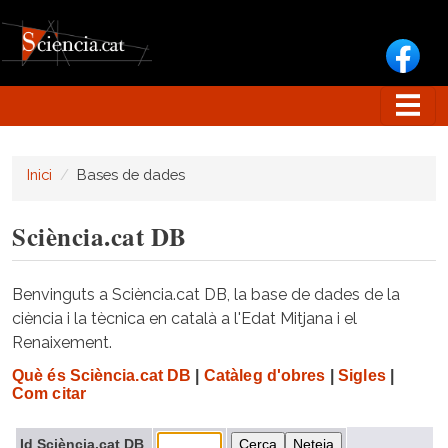
Vés al contingut
Inici
Bases de dades
Sciència.cat DB
Benvinguts a Sciència.cat DB, la base de dades de la
ciència i la tècnica en català a l'Edat Mitjana i el
Renaixement.
Què és Sciència.cat DB
|
Catàleg d'obres
|
Sigles
|
Com citar
Id Sciència.cat DB