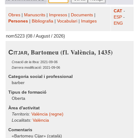
CAT
-
Obres
|
Manuscrits
|
Impresos
|
Documents
|
ESP
-
Persones
|
Bibliografia
|
Vocabulari
|
Imatges
ENG
nom5223 (08 / August / 2026)
, Bartomeu (fl. València, 1435)
Citjar
Creació de la fitxa:
2021-09-06
Darrera modificació:
2021-09-06
Categoria social i professional
barber
Tipus de formació
Oberta
Àrea d'activitat
Territoris:
València (regne)
Localitats:
València
Comentaris
«Bartomeu Cijar» (català)