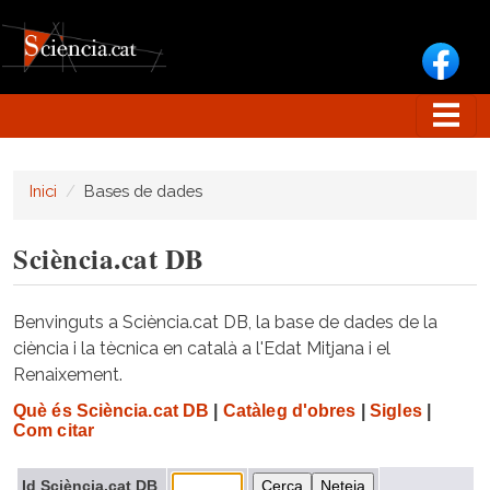
Vés al contingut
Inici
Bases de dades
Sciència.cat DB
Benvinguts a Sciència.cat DB, la base de dades de la
ciència i la tècnica en català a l'Edat Mitjana i el
Renaixement.
Què és Sciència.cat DB
|
Catàleg d'obres
|
Sigles
|
Com citar
Id Sciència.cat DB