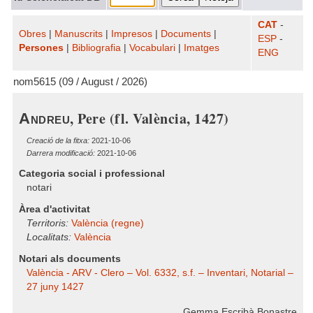
CAT
-
Obres
|
Manuscrits
|
Impresos
|
Documents
|
ESP
-
Persones
|
Bibliografia
|
Vocabulari
|
Imatges
ENG
nom5615 (09 / August / 2026)
, Pere (fl. València, 1427)
Andreu
Creació de la fitxa:
2021-10-06
Darrera modificació:
2021-10-06
Categoria social i professional
notari
Àrea d'activitat
Territoris:
València (regne)
Localitats:
València
Notari als documents
València - ARV - Clero – Vol. 6332, s.f. – Inventari, Notarial –
27 juny 1427
Gemma Escribà Bonastre