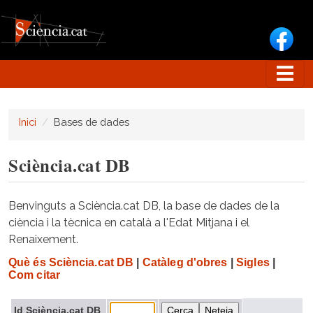
Vés al contingut
Inici
Bases de dades
Sciència.cat DB
Benvinguts a Sciència.cat DB, la base de dades de la
ciència i la tècnica en català a l'Edat Mitjana i el
Renaixement.
Què és Sciència.cat DB
|
Catàleg d'obres
|
Sigles
|
Com citar
Id Sciència.cat DB