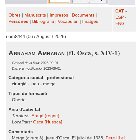
CAT
-
Obres
|
Manuscrits
|
Impresos
|
Documents
|
ESP
-
Persones
|
Bibliografia
|
Vocabulari
|
Imatges
ENG
nom8444 (06 / August / 2026)
(fl. Osca, s. XIV-1)
Abraham Amnaran
Creació de la fitxa:
2023-09-01
Darrera modificació:
2023-09-01
Categoria social i professional
cirurgià - jueu - metge
Tipus de formació
Oberta
Àrea d'activitat
Territoris:
Aragó (regne)
Localitats:
Osca [Huesca]
Comentaris
Metge (cirurgià), jueu d'Osca. El juliol de 1338,
Pere III el