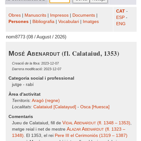
CAT
-
Obres
|
Manuscrits
|
Impresos
|
Documents
|
ESP
-
Persones
|
Bibliografia
|
Vocabulari
|
Imatges
ENG
nom8773 (08 / August / 2026)
(fl. Calataiud, 1353)
Mosé Abenardut
Creació de la fitxa:
2023-12-07
Darrera modificació:
2023-12-07
Categoria social i professional
jutge - rabí
Àrea d'activitat
Territoris:
Aragó (regne)
Localitats:
Calataiud [Calatayud]
-
Osca [Huesca]
Comentaris
Vidal Abenardut
Jueu de Calataiud, fill de
(fl. 1348 – 1353)
,
Alazar Abenardut
metge reial i net de mestre
(fl. 1323 –
1348)
. El 1353, el rei
Pere III el Cerimoniós (1319 – 1387)