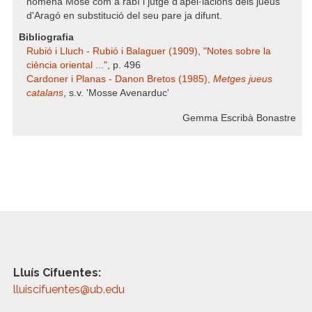
nomenà Mosé com a rabí i jutge d'apel·lacions dels jueus
d'Aragó en substitució del seu pare ja difunt.
Bibliografia
Rubió i Lluch - Rubió i Balaguer (1909), "Notes sobre la
ciència oriental ..."
, p. 496
Cardoner i Planas - Danon Bretos (1985),
Metges jueus
catalans
, s.v. 'Mosse Avenarduc'
Gemma Escribà Bonastre
Lluís Cifuentes:
lluiscifuentes@ub.edu