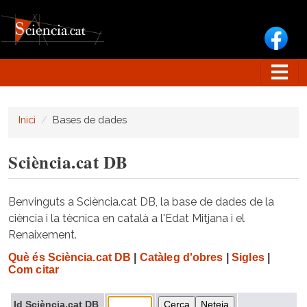
Vés al contingut
Inici
Bases de dades
Sciència.cat DB
Benvinguts a Sciència.cat DB, la base de dades de la
ciència i la tècnica en català a l'Edat Mitjana i el
Renaixement.
Què és Sciència.cat DB
|
Catàleg d'obres
|
Sigles
|
Com citar
Id Sciència.cat DB