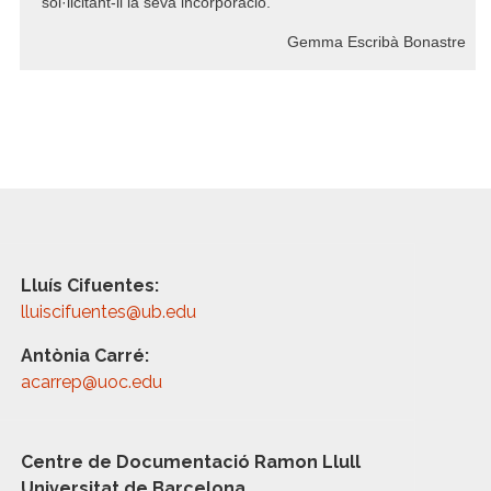
sol·licitant-li la seva incorporació.
Gemma Escribà Bonastre
Lluís Cifuentes:
lluiscifuentes@ub.edu
Antònia Carré:
acarrep@uoc.edu
Centre de Documentació Ramon Llull
Universitat de Barcelona