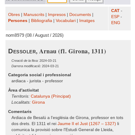
CAT
-
Obres
|
Manuscrits
|
Impresos
|
Documents
|
ESP
-
Persones
|
Bibliografia
|
Vocabulari
|
Imatges
ENG
nom8979 (08 / August / 2026)
, Arnau (fl. Girona, 1311)
Dessoler
Creació de la fitxa:
2024-03-21
Darrera modificació:
2024-03-21
Categoria social i professional
ardiaca - jurista - professor
Àrea d'activitat
Territoris:
Catalunya (Principat)
Localitats:
Girona
Comentaris
Ardiaca de Besalú a l'església de Girona, professor en tots
dos drets. El 1311 el rei
Jaume II el Just (1267 – 1327)
li
comunica la provisió sobre l'Estudi General de Lleida,