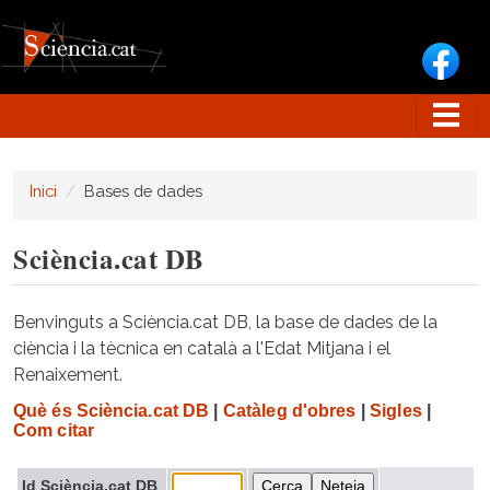
Vés al contingut
Inici
Bases de dades
Sciència.cat DB
Benvinguts a Sciència.cat DB, la base de dades de la
ciència i la tècnica en català a l'Edat Mitjana i el
Renaixement.
Què és Sciència.cat DB
|
Catàleg d'obres
|
Sigles
|
Com citar
Id Sciència.cat DB