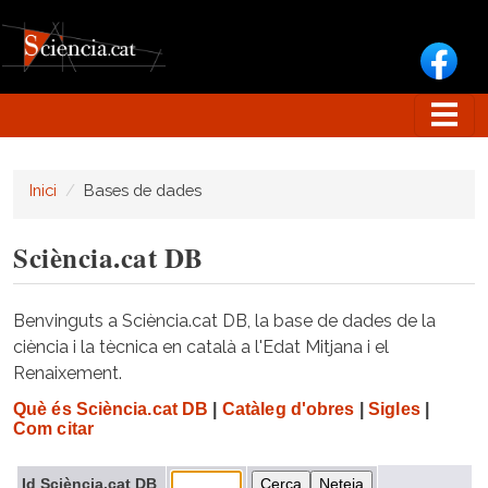
Vés al contingut
Inici
Bases de dades
Sciència.cat DB
Benvinguts a Sciència.cat DB, la base de dades de la
ciència i la tècnica en català a l'Edat Mitjana i el
Renaixement.
Què és Sciència.cat DB
|
Catàleg d'obres
|
Sigles
|
Com citar
Id Sciència.cat DB