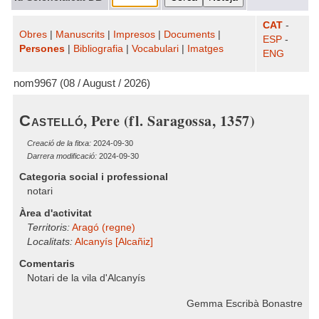
CAT
-
Obres
|
Manuscrits
|
Impresos
|
Documents
|
ESP
-
Persones
|
Bibliografia
|
Vocabulari
|
Imatges
ENG
nom9967 (08 / August / 2026)
, Pere (fl. Saragossa, 1357)
Castelló
Creació de la fitxa:
2024-09-30
Darrera modificació:
2024-09-30
Categoria social i professional
notari
Àrea d'activitat
Territoris:
Aragó (regne)
Localitats:
Alcanyís [Alcañiz]
Comentaris
Notari de la vila d'Alcanyís
Gemma Escribà Bonastre