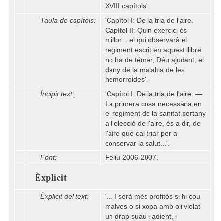
XVIII capítols'.
Taula de capítols:
'Capítol I: De la tria de l'aire.
Capítol II: Quin exercici és
millor... el qui observarà el
regiment escrit en aquest llibre
no ha de témer, Déu ajudant, el
dany de la malaltia de les
hemorroides'.
Íncipit text:
'Capítol I. De la tria de l'aire. —
La primera cosa necessària en
el regiment de la sanitat pertany
a l'elecció de l'aire, és a dir, de
l'aire que cal triar per a
conservar la salut...'.
Font:
Feliu 2006-2007.
Èxplicit
Èxplicit del text:
'... I serà més profitós si hi cou
malves o si xopa amb oli violat
un drap suau i adient, i