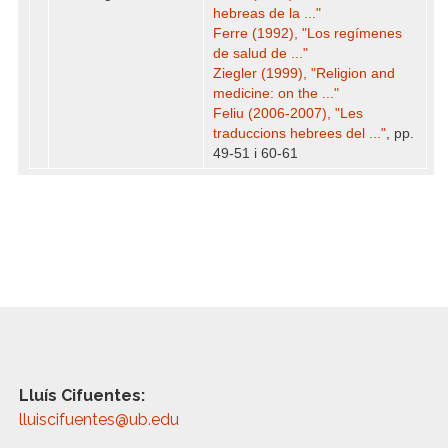
hebreas de la ..."
Ferre (1992), "Los regímenes
de salud de ..."
Ziegler (1999), "Religion and
medicine: on the ..."
Feliu (2006-2007), "Les
traduccions hebrees del ..."
, pp.
49-51 i 60-61
Lluís Cifuentes:
lluiscifuentes@ub.edu