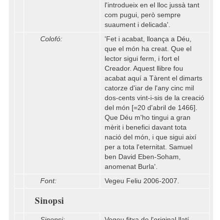
l'introdueix en el lloc jussà tant
com pugui, però sempre
suaument i delicada'.
Colofó:
'Fet i acabat, lloança a Déu,
que el món ha creat. Que el
lector sigui ferm, i fort el
Creador. Aquest llibre fou
acabat aquí a Tàrent el dimarts
catorze d'iar de l'any cinc mil
dos-cents vint-i-sis de la creació
del món [=20 d'abril de 1466].
Que Déu m'ho tingui a gran
mèrit i benefici davant tota
nació del món, i que sigui així
per a tota l'eternitat. Samuel
ben David Eben-Soham,
anomenat Burla'.
Font:
Vegeu Feliu 2006-2007.
Sinopsi
Sinopsi:
Vegeu fitxa de l'original llatí.