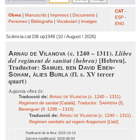
CAT
-
Obres
|
Manuscrits
|
Impresos
|
Documents
|
ESP
-
Persones
|
Bibliografia
|
Vocabulari
|
Imatges
ENG
Sciència.cat DB op1948 (10 / August / 2026)
(c. 1240 – 1311).
Llibre
Arnau de Vilanova
del regiment de sanitat (hebreu)
[Hebreu].
Traductor:
Samuel ben David Eben-
(fl. s. XV tercer
Soham, àlies Burla
quart)
Aquesta obra és:
Arnau de Vilanova
Traducció de:
(c. 1240 – 1311).
Sarriera (I)
Regiment de sanitat
[Català]. Traductor:
,
Berenguer (fl. 1298 – 1310)
Arnau de Vilanova
Traducció de:
(c. 1240 – 1311).
Regimen sanitatis ad regem Aragonum
[Llatí]
Publicació de la fitxa:
2015-10-14
Darrera modificació:
2016-08-04