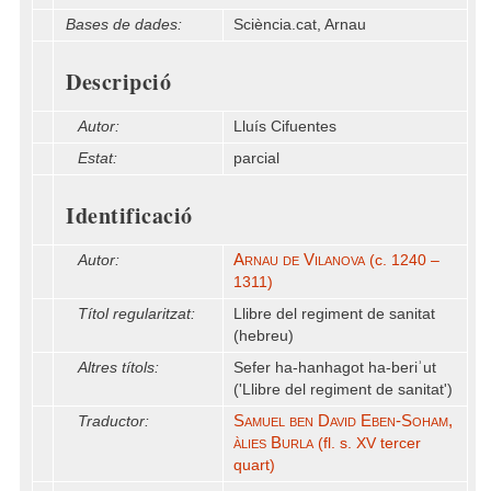
Bases de dades:
Sciència.cat, Arnau
Descripció
Autor:
Lluís Cifuentes
Estat:
parcial
Identificació
Arnau de Vilanova
Autor:
(c. 1240 –
1311)
Títol regularitzat:
Llibre del regiment de sanitat
(hebreu)
Altres títols:
Sefer ha-hanhagot ha-beriʾut
('Llibre del regiment de sanitat')
Samuel ben David Eben-Soham,
Traductor:
àlies Burla
(fl. s. XV tercer
quart)