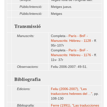
Públic/intenció:
Metges jueus.
Públic/intenció:
Metges
Transmissió
Manuscrits:
Completa -
París - BnF -
Manuscrits: Hébreu - 1128
- ff.
95r-107r
Completa -
París - BnF -
Manuscrits: Hébreu - 1176
- ff.
11v- 37r
Observacions:
Feliu 2006-2007: 49-51.
Bibliografia
Edicions:
Feliu (2006-2007), "Les
traduccions hebrees del ..."
, pp.
108-130
Bibliografia:
Ferre (1991), "Las traducciones