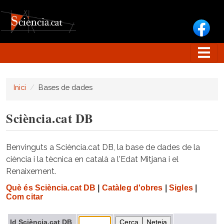
Vés al contingut
Inici
Bases de dades
Sciència.cat DB
Benvinguts a Sciència.cat DB, la base de dades de la
ciència i la tècnica en català a l'Edat Mitjana i el
Renaixement.
Què és Sciència.cat DB
|
Catàleg d'obres
|
Sigles
|
Com citar
Id Sciència.cat DB