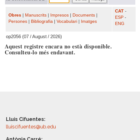
CAT
-
Obres
|
Manuscrits
|
Impresos
|
Documents
|
ESP
-
Persones
|
Bibliografia
|
Vocabulari
|
Imatges
ENG
op2056 (07 / August / 2026)
Aquest registre encara no està disponible.
Consulteu-lo més endavant.
Lluís Cifuentes:
lluiscifuentes@ub.edu
Antònia Carré: