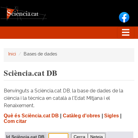
Vés al contingut
Inici
Bases de dades
Sciència.cat DB
Benvinguts a Sciència.cat DB, la base de dades de la
ciència i la tècnica en català a l'Edat Mitjana i el
Renaixement.
Què és Sciència.cat DB
|
Catàleg d'obres
|
Sigles
|
Com citar
Id Sciència.cat DB