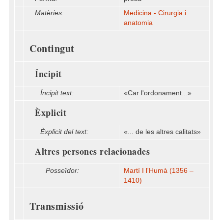
Matèries:
Medicina - Cirurgia i
anatomia
Contingut
Íncipit
Íncipit text:
«Car l'ordonament...»
Èxplicit
Èxplicit del text:
«... de les altres calitats»
Altres persones relacionades
Posseïdor:
Martí I l'Humà (1356 –
1410)
Transmissió