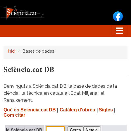
Vés al contingut
Inici
Bases de dades
Sciència.cat DB
Benvinguts a Sciència.cat DB, la base de dades de la
ciència i la tècnica en català a l'Edat Mitjana i el
Renaixement.
Què és Sciència.cat DB
|
Catàleg d'obres
|
Sigles
|
Com citar
Id Sciència.cat DB