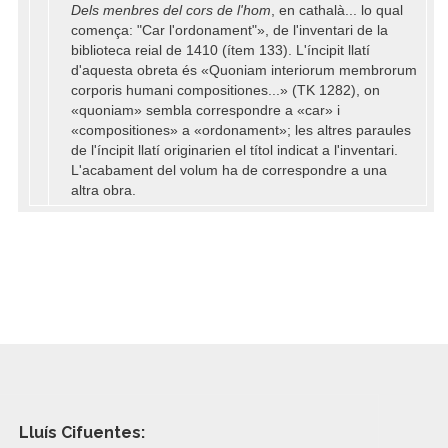
Dels menbres del cors de l'hom
, en cathalà... lo qual
comença: "Car l'ordonament"», de l'inventari de la
biblioteca reial de 1410 (ítem 133). L'íncipit llatí
d'aquesta obreta és «Quoniam interiorum membrorum
corporis humani compositiones...» (TK 1282), on
«quoniam» sembla correspondre a «car» i
«compositiones» a «ordonament»; les altres paraules
de l'íncipit llatí originarien el títol indicat a l'inventari.
L'acabament del volum ha de correspondre a una
altra obra.
Lluís Cifuentes: