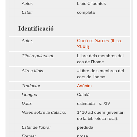
Autor:
Lluís Cifuentes
Estat:
completa
Identificació
Cofó de Salern
Autor:
(fl. ss.
XI-XII)
Títol regularitzat:
Llibre dels membres del
cos de l'home
Altres títols:
«Libre dels menbres del
cors de l'hom»
Traductor:
Anònim
Llengua:
Català
Data:
estimada - s. XIV
Notes sobre la datació:
1410 ad quem (inventari
de la biblioteca reial).
Estat de l'obra:
perduda
Forma:
prosa