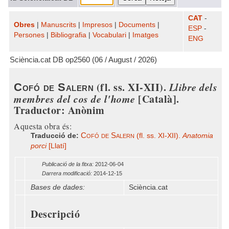
CAT
-
Obres
|
Manuscrits
|
Impresos
|
Documents
|
ESP
-
Persones
|
Bibliografia
|
Vocabulari
|
Imatges
ENG
Sciència.cat DB op2560 (06 / August / 2026)
(fl. ss. XI-XII).
Llibre dels
Cofó de Salern
membres del cos de l'home
[Català].
Traductor: Anònim
Aquesta obra és:
Cofó de Salern
Traducció de:
(fl. ss. XI-XII).
Anatomia
porci
[Llatí]
Publicació de la fitxa:
2012-06-04
Darrera modificació:
2014-12-15
Bases de dades:
Sciència.cat
Descripció