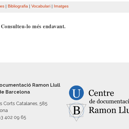
es
|
Bibliografia
|
Vocabulari
|
Imatges
. Consulteu-lo més endavant.
ocumentació Ramon Llull
 de Barcelona
es Corts Catalanes, 585
lona
93 402 09 65