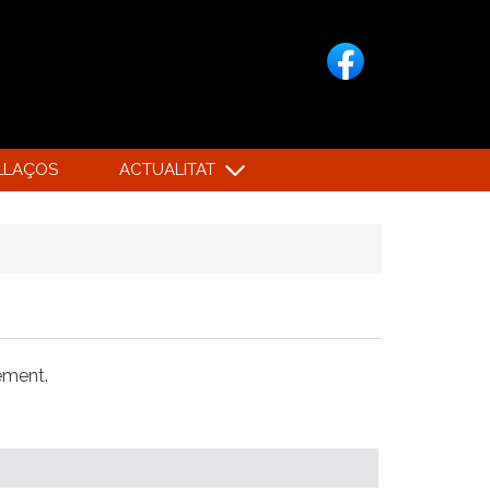
LLAÇOS
ACTUALITAT
xement.