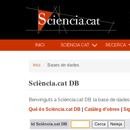
INICI
SCIÈNCIA.CAT
RECERCA
Inici
Bases de dades
Sciència.cat DB
Benvinguts a Sciència.cat DB, la base de dades d
Què és Sciència.cat DB
|
Catàleg d'obres
|
Si
Id Sciència.cat DB