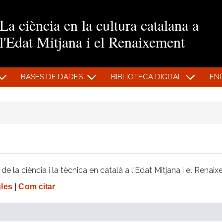
Vés al contingut
La ciència en la cultura catalana a
l'Edat Mitjana i el Renaixement
BASES DE DADES
BIBLIOTECA DIGITAL
EN
e la ciència i la tècnica en català a l'Edat Mitjana i el Renai
gles
|
Com citar