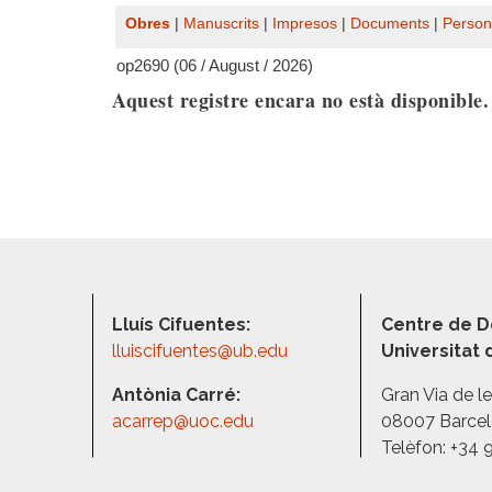
Obres
|
Manuscrits
|
Impresos
|
Documents
|
Person
op2690 (06 / August / 2026)
Aquest registre encara no està disponible
Lluís Cifuentes:
Centre de D
lluiscifuentes@ub.edu
Universitat
Antònia Carré:
Gran Via de l
acarrep@uoc.edu
08007 Barce
Telèfon: +34 