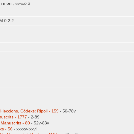
en morir
, versió 2
M 0.2.2
·leccions, Còdexs: Ripoll - 159
- 50-78v
uscrits - 1777
- 2-89
 Manuscrits - 80
- 52v-83v
xs - 56
- xxxxv-lxxvi