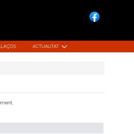
LLAÇOS
ACTUALITAT
xement.