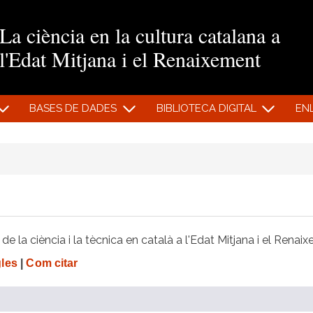
Vés al contingut
La ciència en la cultura catalana a
l'Edat Mitjana i el Renaixement
BASES DE DADES
BIBLIOTECA DIGITAL
EN
e la ciència i la tècnica en català a l'Edat Mitjana i el Renai
gles
|
Com citar