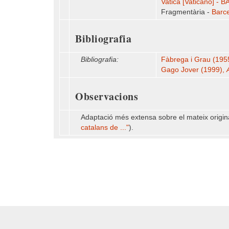
Vaticà [Vaticano] - BA
Fragmentària -
Barce
Bibliografia
Bibliografia:
Fàbrega i Grau (1955)
Gago Jover (1999),
Observacions
Adaptació més extensa sobre el mateix origina
catalans de ..."
).