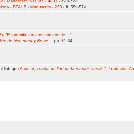
V - Manoscritti: Vat. lat. - 4801
- cxiiii-cxliii
lona - BFAUB - Manuscrits - 239
- ff. 55v-57v
, "Els primitius textos catalans de ..."
Arte de bien morir y Breve ...
pp. 31-34
l llatí que
Anònim,
Tractat de l'art de ben morir, versió 1
, Traductor: A