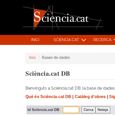
INICI
SCIÈNCIA.CAT
RECERCA
Inici
Bases de dades
Sciència.cat DB
Benvinguts a Sciència.cat DB, la base de dades d
Què és Sciència.cat DB
|
Catàleg d'obres
|
Si
Id Sciència.cat DB