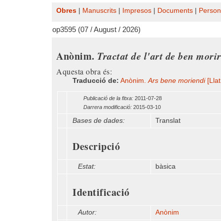
Obres
|
Manuscrits
|
Impresos
|
Documents
|
Person
op3595 (07 / August / 2026)
Anònim.
Tractat de l'art de ben mori
Aquesta obra és:
Traducció de:
Anònim.
Ars bene moriendi
[Llat
Publicació de la fitxa:
2011-07-28
Darrera modificació:
2015-03-10
Bases de dades:
Translat
Descripció
Estat:
bàsica
Identificació
Autor:
Anònim