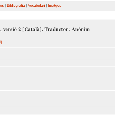
es
|
Bibliografia
|
Vocabulari
|
Imatges
r
, versió 2
[Català]. Traductor: Anònim
í]