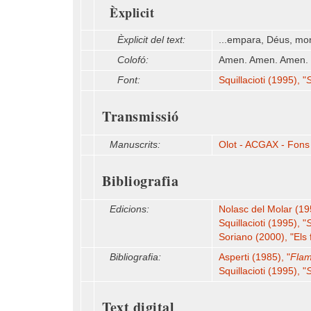
Èxplicit
Èxplicit del text:
...empara, Déus, mon e
Colofó:
Amen. Amen. Amen.
Font:
Squillacioti (1995), "
S
Transmissió
Manuscrits:
Olot - ACGAX - Fons 
Bibliografia
Edicions:
Nolasc del Molar (19
Squillacioti (1995), "
S
Soriano (2000), "Els 
Bibliografia:
Asperti (1985), "
Fla
Squillacioti (1995), "
S
Text digital