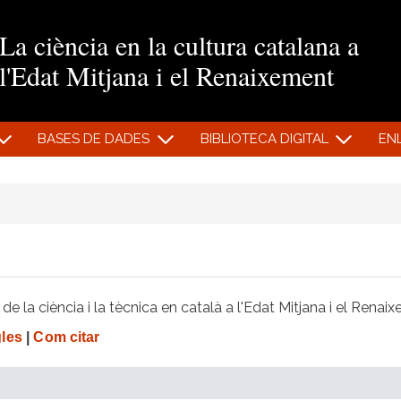
Vés al contingut
La ciència en la cultura catalana a
l'Edat Mitjana i el Renaixement
BASES DE DADES
BIBLIOTECA DIGITAL
EN
e la ciència i la tècnica en català a l'Edat Mitjana i el Renai
gles
|
Com citar