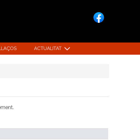
LLAÇOS
ACTUALITAT
xement.