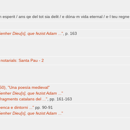
sperit / ans qe del tot sia delit / e dóna·m vida eternal / e·l teu regne 
enher Dieu[s], que fezist Adam
..."
, p. 163
notarials: Santa Pau - 2
50), "Una poesía medieval"
enher Dieu[s], que fezist Adam
..."
fragments catalans del ..."
, pp. 161-163
menca
e dintorni ..."
pp. 90-91
enher Dieu[s], que fezist Adam
..."