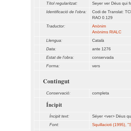
Títol regularitzat:
Seyer ver Déus qui 
Identificació de l'obra:
Codi de Translat: T
RAO 0.129
Traductor:
Anònim
Anònims RIALC
Llengua:
Català
Data:
ante 1276
Estat de l'obra:
conservada
Forma:
vers
Contingut
Conservació:
completa
Íncipit
Íncipit text:
Séyer <ver> Déus qui
Font:
Squillacioti (1995), "
S