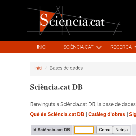
INICI
SCIÈNCIA.CAT
RECERCA
Inici
Bases de dades
Sciència.cat DB
Benvinguts a Sciència.cat DB, la base de dades d
Què és Sciència.cat DB
|
Catàleg d'obres
|
Si
Id Sciència.cat DB