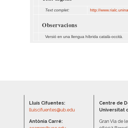
Text complet:
http:/​/​www.rialc.unin
Observacions
Versió en una llengua híbrida català-occità.
Lluís Cifuentes:
Centre de D
lluiscifuentes@ub.edu
Universitat
Antònia Carré:
Gran Via de l