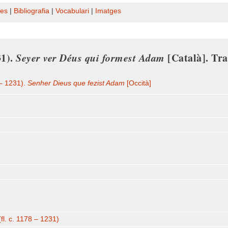
es
|
Bibliografia
|
Vocabulari
|
Imatges
31).
Seyer ver Déus qui formest Adam
[Català]. Tr
 – 1231).
Senher Dieus que fezist Adam
[Occità]
fl. c. 1178 – 1231)