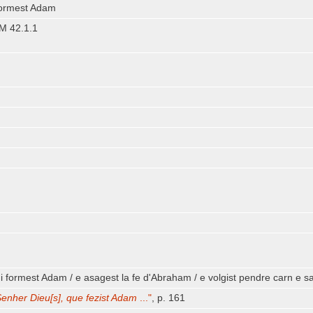
formest Adam
CM 42.1.1
 formest Adam / e asagest la fe d'Abraham / e volgist pendre carn e sa
enher Dieu[s], que fezist Adam
..."
, p. 161