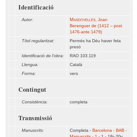
Identificació
Masdovelles
Autor:
, Joan
Berenguer de (1412 – post
1476-ante 1479)
Títol regularitzat:
Permès ha Déu haver feta
presó
Identificació de l'obra:
RAO 103.119
Llengua:
Català
Forma:
vers
Contingut
Consistència:
completa
Transmissió
Manuscrits:
Completa -
Barcelona - BAB -
Manuscrits - 1
- 1 - 18r-20v