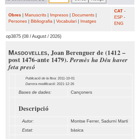
CAT
-
Obres
|
Manuscrits
|
Impresos
|
Documents
|
ESP
-
Persones
|
Bibliografia
|
Vocabulari
|
Imatges
ENG
op3875 (08 / August / 2026)
, Joan Berenguer de (1412 –
Masdovelles
post 1476-ante 1479).
Permès ha Déu haver
feta presó
Publicació de la fitxa:
2011-10-01
Darrera modificació:
2021-12-26
Bases de dades:
Cançoners
Descripció
Autor:
Montse Ferrer, Sadurní Martí
Estat:
bàsica