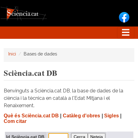
Vés al contingut
Inici
Bases de dades
Sciència.cat DB
Benvinguts a Sciència.cat DB, la base de dades de la
ciència i la tècnica en català a l'Edat Mitjana i el
Renaixement.
Què és Sciència.cat DB
|
Catàleg d'obres
|
Sigles
|
Com citar
Id Sciència.cat DB