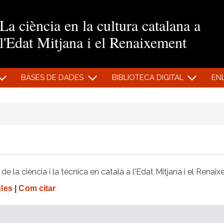
Vés al contingut
La ciència en la cultura catalana a
l'Edat Mitjana i el Renaixement
BASES DE DADES
BIBLIOTECA DIGITAL
EN
e la ciència i la tècnica en català a l'Edat Mitjana i el Renai
gles
|
Com citar