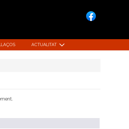
LLAÇOS
ACTUALITAT
xement.