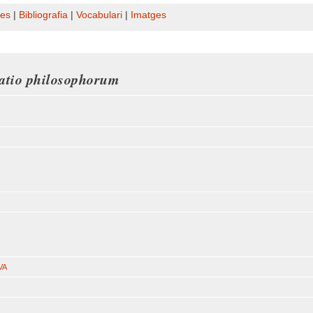
es
|
Bibliografia
|
Vocabulari
|
Imatges
atio philosophorum
va