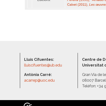
Calvet (2011),
Les œuvres
Lluís Cifuentes:
Centre de D
lluiscifuentes@ub.edu
Universitat
Antònia Carré:
Gran Via de l
acarrep@uoc.edu
08007 Barce
Telèfon: +34 