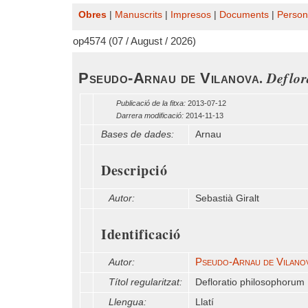
Obres
|
Manuscrits
|
Impresos
|
Documents
|
Person
op4574 (07 / August / 2026)
.
Deflor
Pseudo-Arnau de Vilanova
Publicació de la fitxa:
2013-07-12
Darrera modificació:
2014-11-13
Bases de dades:
Arnau
Descripció
Autor:
Sebastià Giralt
Identificació
Pseudo-Arnau de Vilano
Autor:
Títol regularitzat:
Defloratio philosophorum
Llengua:
Llatí