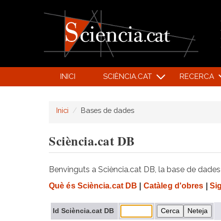
INICI
SCIÈNCIA.CAT
RECERCA
Inici
Bases de dades
Sciència.cat DB
Benvinguts a Sciència.cat DB, la base de dades d
Què és Sciència.cat DB
|
Catàleg d'obres
|
Si
Id Sciència.cat DB