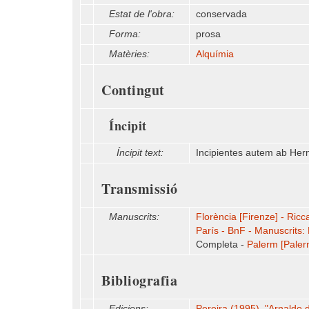
Estat de l'obra:
conservada
Forma:
prosa
Matèries:
Alquímia
Contingut
Íncipit
Íncipit text:
Incipientes autem ab Her
Transmissió
Manuscrits:
Florència [Firenze] - Ricc
París - BnF - Manuscrits:
Completa -
Palerm [Paler
Bibliografia
Edicions:
Pereira (1995), "Arnaldo da