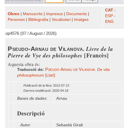
CAT
-
Obres
|
Manuscrits
|
Impresos
|
Documents
|
ESP
-
Persones
|
Bibliografia
|
Vocabulari
|
Imatges
ENG
op4576 (07 / August / 2026)
.
Livre de la
Pseudo-Arnau de Vilanova
Pierre de Vye des philosophes
[Francès]
Aquesta obra és:
Pseudo-Arnau de Vilanova
Traducció de:
.
De vita
philosophorum
[Llatí]
Publicació de la fitxa:
2013-07-13
Darrera modificació:
2025-04-18
Bases de dades:
Arnau
Descripció
Autor:
Sebastià Giralt