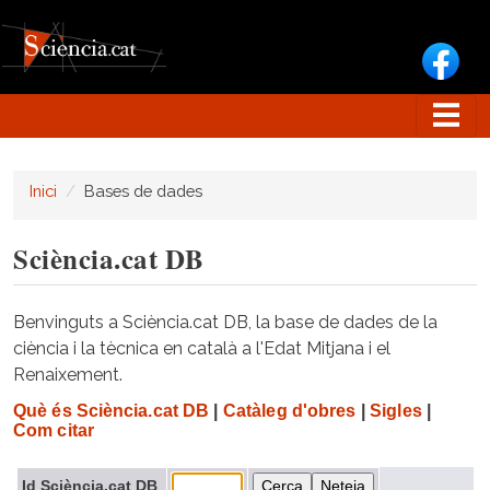
Vés al contingut
Inici
Bases de dades
Sciència.cat DB
Benvinguts a Sciència.cat DB, la base de dades de la
ciència i la tècnica en català a l'Edat Mitjana i el
Renaixement.
Què és Sciència.cat DB
|
Catàleg d'obres
|
Sigles
|
Com citar
Id Sciència.cat DB