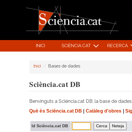
INICI
SCIÈNCIA.CAT
RECERCA
Inici
Bases de dades
Sciència.cat DB
Benvinguts a Sciència.cat DB, la base de dades d
Què és Sciència.cat DB
|
Catàleg d'obres
|
Si
Id Sciència.cat DB