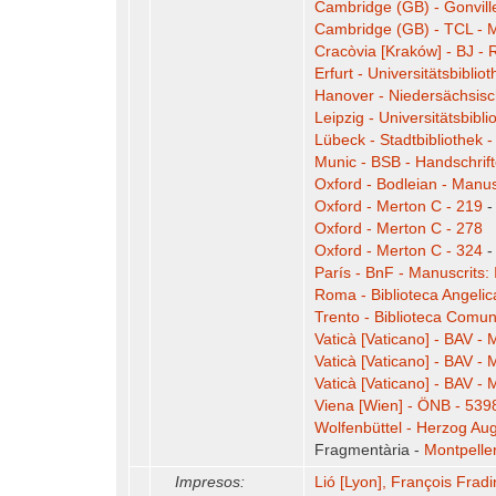
Cambridge (GB) - Gonvill
Cambridge (GB) - TCL - M
Cracòvia [Kraków] - BJ - 
Erfurt - Universitätsbibli
Hanover - Niedersächsisch
Leipzig - Universitätsbibli
Lübeck - Stadtbibliothek -
Munic - BSB - Handschrif
Oxford - Bodleian - Manus
Oxford - Merton C - 219
-
Oxford - Merton C - 278
Oxford - Merton C - 324
-
París - BnF - Manuscrits: I
Roma - Biblioteca Angelica
Trento - Biblioteca Comu
Vaticà [Vaticano] - BAV - M
Vaticà [Vaticano] - BAV - M
Vaticà [Vaticano] - BAV - 
Viena [Wien] - ÖNB - 539
Wolfenbüttel - Herzog Augu
Fragmentària -
Montpeller
Impresos:
Lió [Lyon], François Frad