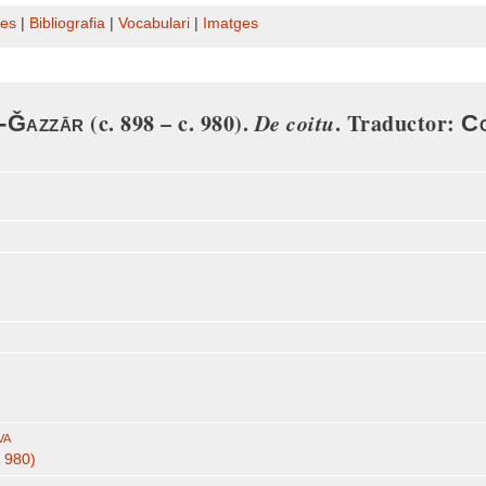
es
|
Bibliografia
|
Vocabulari
|
Imatges
(c. 898 – c. 980).
De coitu
. Traductor:
l-Ǧazzār
Co
va
. 980)