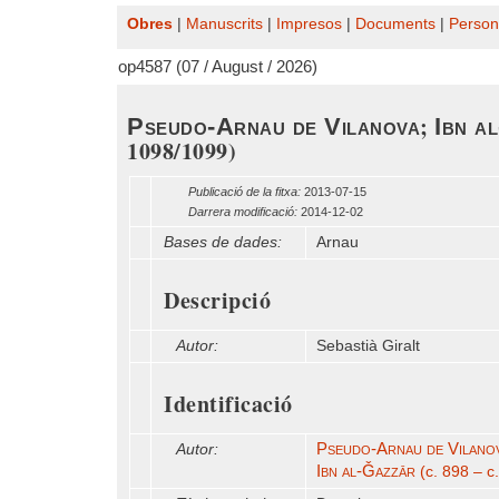
Obres
|
Manuscrits
|
Impresos
|
Documents
|
Person
op4587 (07 / August / 2026)
;
Pseudo-Arnau de Vilanova
Ibn a
1098/1099)
Publicació de la fitxa:
2013-07-15
Darrera modificació:
2014-12-02
Bases de dades:
Arnau
Descripció
Autor:
Sebastià Giralt
Identificació
Pseudo-Arnau de Vilano
Autor:
Ibn al-Ǧazzār
(c. 898 – c