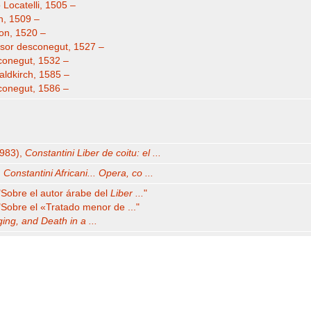
 Locatelli, 1505 –
in, 1509 –
yon, 1520 –
ssor desconegut, 1527 –
sconegut, 1532 –
aldkirch, 1585 –
sconegut, 1586 –
1983),
Constantini Liber de coitu: el ...
,
Constantini Africani... Opera, co ...
"Sobre el autor árabe del
Liber ...
"
"Sobre el «Tratado menor de ..."
ing, and Death in a ...