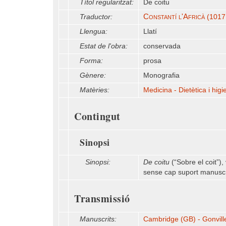
Títol regularitzat:
De coitu
Constantí l'Africà
Traductor:
(1017 
Llengua:
Llatí
Estat de l'obra:
conservada
Forma:
prosa
Gènere:
Monografia
Matèries:
Medicina - Dietètica i higi
Contingut
Sinopsi
Sinopsi:
De coitu
(“Sobre el coit”),
sense cap suport manuscr
Transmissió
Manuscrits:
Cambridge (GB) - Gonvill