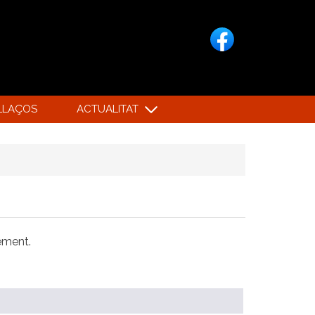
LLAÇOS
ACTUALITAT
xement.