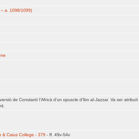
– a. 1098/1099)
ene
 versió de Constantí l'Africà d'un opuscle d'Ibn al-Jazzar. Va ser atribu
it.
e & Caius College - 379
- ff. 49v-54v