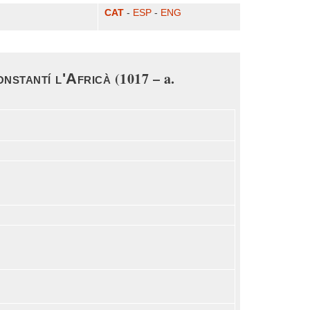
CAT
-
ESP
-
ENG
(1017 – a.
nstantí l'Africà