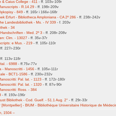
e & Caius College - 411
- ff. 103v-109r
anuscripts - R.14.29
- ff. 198r-209v
Rękopisy - 849
- ff. 165r i 166v-168r
othek Erfurt - Bibliotheca Amploniana - CA 2º 286
- ff. 238r-242v
e Landesbibliothek - Ms. - IV 339
- f. 203v
othek - 34
 Handschriften - Med. 2º 3
- ff. 208r-208v
ten: Clm. - 13027
- ff. 35v-37r
cripts: e Mus. - 219
- ff. 105r-110r
 ff. 227r-230r
 ff. 113v-118r
tal. - 6988
- ff.75v-77v
 - Manoscritti - 1456
- ff. 105v-111r
nale - BCT1-1586
- ff. 230v-232v
anoscritti: Pal. lat. - 1123
- ff. 172r-180r
anoscritti: Pal. lat. - 1320
- ff. 87v-90r
Manoscritti: Ross. - 384
8
- ff. 193v-196r
st Bibliothek - Cod. Guelf. - 51.1 Aug. 2°
- ff. 29r-33r
 [Montpellier] - BIUM - Bibliothèque Universitaire Historique de Médeci
in, 1504 –