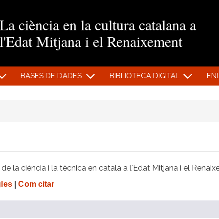
Vés al contingut
La ciència en la cultura catalana a
l'Edat Mitjana i el Renaixement
BASES DE DADES
BIBLIOTECA DIGITAL
EN
e la ciència i la tècnica en català a l'Edat Mitjana i el Renai
gles
|
Com citar