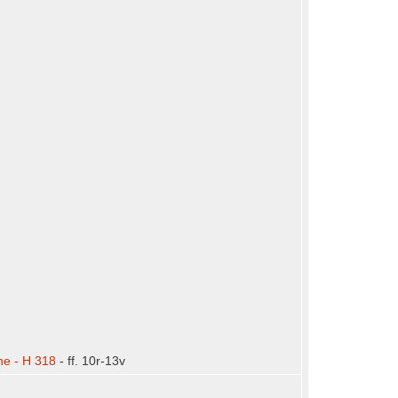
ne - H 318
- ff. 10r-13v