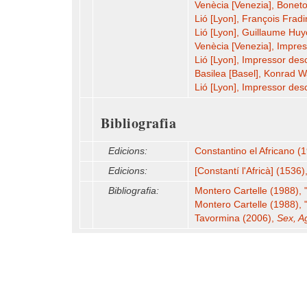
Venècia [Venezia], Boneto
Lió [Lyon], François Frad
Lió [Lyon], Guillaume Hu
Venècia [Venezia], Impre
Lió [Lyon], Impressor de
Basilea [Basel], Konrad W
Lió [Lyon], Impressor de
Bibliografia
Edicions:
Constantino el Africano (
Edicions:
[Constantí l'Africà] (1536)
Bibliografia:
Montero Cartelle (1988), 
Montero Cartelle (1988), 
Tavormina (2006),
Sex, Ag