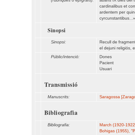
(rúbriques o epígrafs):
abans IX dies del 
cardinalibus et c
ardentem per quinq
cyrcunstantibus...»
Sinopsi
Sinopsi:
Recull de fragments
el dejuni religiós, e
Públic/intenció:
Dones
Pacient
Usuari
Transmissió
Manuscrits:
Saragossa [Zarago
Bibliografia
Bibliografia:
March (1920-1922 [=
Bohigas (1955), "Pet