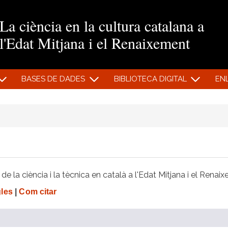
Vés al contingut
La ciència en la cultura catalana a
l'Edat Mitjana i el Renaixement
BASES DE DADES
BIBLIOTECA DIGITAL
EN
e la ciència i la tècnica en català a l'Edat Mitjana i el Renai
gles
|
Com citar