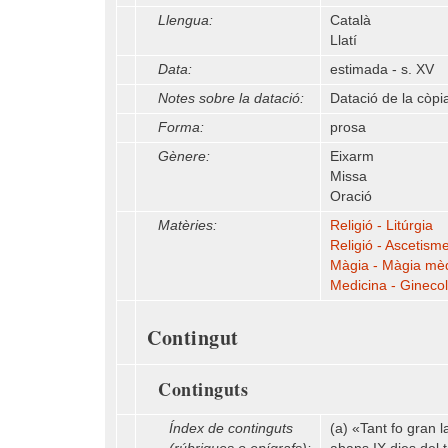
Llengua:
Català
Llatí
Data:
estimada - s. XV
Notes sobre la datació:
Datació de la còpi
Forma:
prosa
Gènere:
Eixarm
Missa
Oració
Matèries:
Religió - Litúrgia
Religió - Ascetism
Màgia - Màgia mèd
Medicina - Ginecol
Contingut
Continguts
Índex de continguts
(a) «Tant fo gran 