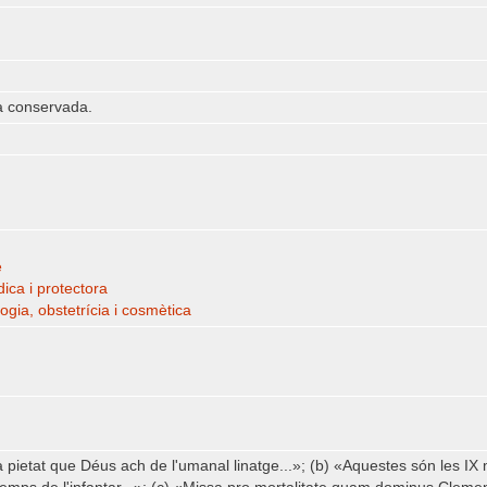
a conservada.
e
ica i protectora
ogia, obstetrícia i cosmètica
la pietat que Déus ach de l'umanal linatge...»; (b) «Aquestes són les IX