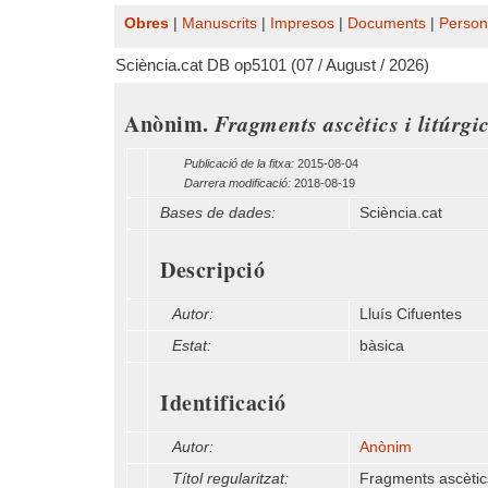
Obres
|
Manuscrits
|
Impresos
|
Documents
|
Person
Sciència.cat DB op5101 (07 / August / 2026)
Anònim.
Fragments ascètics i litúrg
Publicació de la fitxa:
2015-08-04
Darrera modificació:
2018-08-19
Bases de dades:
Sciència.cat
Descripció
Autor:
Lluís Cifuentes
Estat:
bàsica
Identificació
Autor:
Anònim
Títol regularitzat:
Fragments ascètics