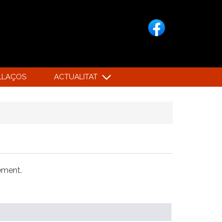
LLAÇOS
ACTUALITAT
xement.