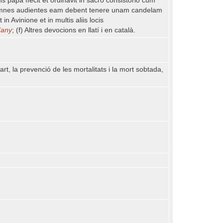
 papa ffecit et ordinavit in sacro consistorio cum
t omnes audientes eam debent tenere unam candelam
 Avinione et in multis aliis locis
'any
; (f) Altres devocions en llatí i en català.
part, la prevenció de les mortalitats i la mort sobtada,