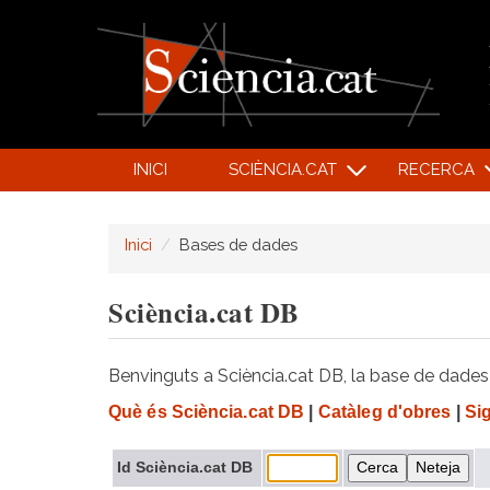
INICI
SCIÈNCIA.CAT
RECERCA
Inici
Bases de dades
Sciència.cat DB
Benvinguts a Sciència.cat DB, la base de dades d
Què és Sciència.cat DB
|
Catàleg d'obres
|
Si
Id Sciència.cat DB