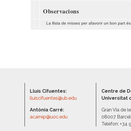
Observacions
La llista de misses per afavorir un bon part és 
Lluís Cifuentes:
Centre de D
lluiscifuentes@ub.edu
Universitat
Antònia Carré:
Gran Via de l
acarrep@uoc.edu
08007 Barce
Telèfon: +34 