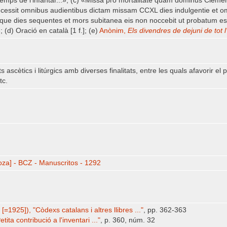
temps de l'infantar...»; (c) «Missa pro mortalitate quam dominus Clemens
oncessit omnibus audientibus dictam missam CCXL dies indulgentie e
ue dies sequentes et mors subitanea eis non noccebit ut probatum est in
; (d) Oració en català [1 f.]; (e)
Anònim,
Els divendres de dejuni de tot l
 ascètics i litúrgics amb diverses finalitats, entre les quals afavorir el 
tc.
za] - BCZ - Manuscritos - 1292
1925]), "Còdexs catalans i altres llibres ..."
, pp. 362-363
ita contribució a l'inventari ..."
, p. 360, núm. 32