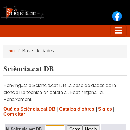
Vés al contingut
Inici
Bases de dades
Sciència.cat DB
Benvinguts a Sciència.cat DB, la base de dades de la
ciència i la tècnica en català a l'Edat Mitjana i el
Renaixement.
Què és Sciència.cat DB
|
Catàleg d'obres
|
Sigles
|
Com citar
Id Sciència.cat DB