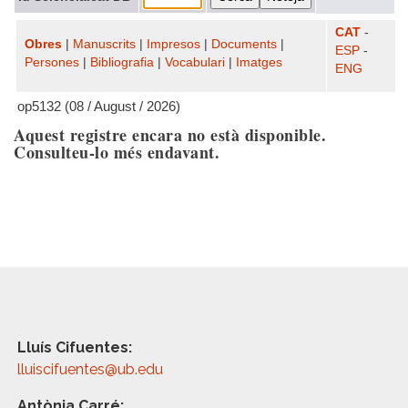
CAT
-
Obres
|
Manuscrits
|
Impresos
|
Documents
|
ESP
-
Persones
|
Bibliografia
|
Vocabulari
|
Imatges
ENG
op5132 (08 / August / 2026)
Aquest registre encara no està disponible.
Consulteu-lo més endavant.
Lluís Cifuentes:
lluiscifuentes@ub.edu
Antònia Carré: