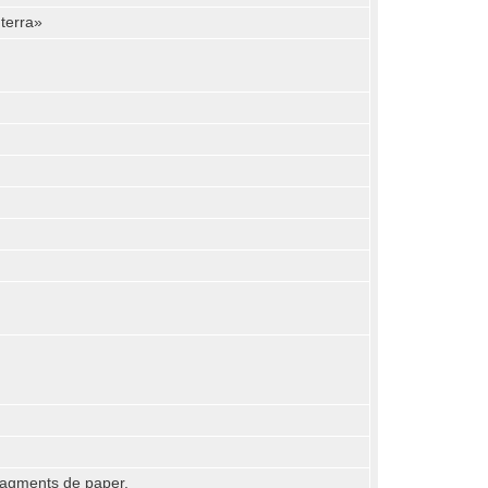
 terra»
 fragments de paper.