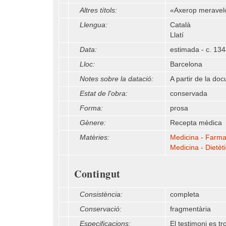
Altres títols:
«Axerop meravelós
Llengua:
Català
Llatí
Data:
estimada - c. 13
Lloc:
Barcelona
Notes sobre la datació:
A partir de la doc
Estat de l'obra:
conservada
Forma:
prosa
Gènere:
Recepta mèdica
Matèries:
Medicina - Farma
Medicina - Dietèti
Contingut
Consistència:
completa
Conservació:
fragmentària
Especificacions:
El testimoni es tr