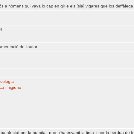
 a hòmens qui vaya lo cap en gir e els [sia] vigares que los deffàlega
44
umentació de l'autor.
cologia
ca i higiene
oba afectat per la humitat, que n'ha esvanit la tinta, i per la pèrdua de