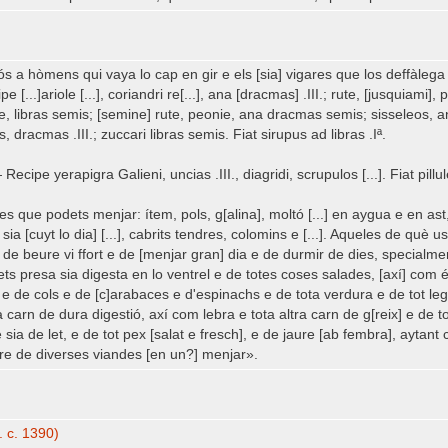
 a hòmens qui vaya lo cap en gir e els [sia] vigares que los deffàlega 
 [...]ariole [...], coriandri re[...], ana [dracmas] .III.; rute, [jusquiami
ere, libras semis; [semine] rute, peonie, ana dracmas semis; sisseleos, ani
s, dracmas .III.; zuccari libras semis. Fiat sirupus ad libras .Iª.
ecipe yerapigra Galieni, uncias .III., diagridi, scrupulos [...]. Fiat pillule
s que podets menjar: ítem, pols, g[alina], moltó [...] en aygua e en ast,
o sia [cuyt lo dia] [...], cabrits tendres, colomins e [...]. Aqueles de qu
 de beure vi ffort e de [menjar gran] dia e de durmir de dies, specialm
rets presa sia digesta en lo ventrel e de totes coses salades, [axí] com
e e de cols e de [c]arabaces e d'espinachs e de tota verdura e de tot le
 carn de dura digestió, axí com lebra e tota altra carn de g[reix] e de to
sia de let, e de tot pex [salat e fresch], e de jaure [ab fembra], aytan
re de diverses viandes [en un?] menjar».
. c. 1390)