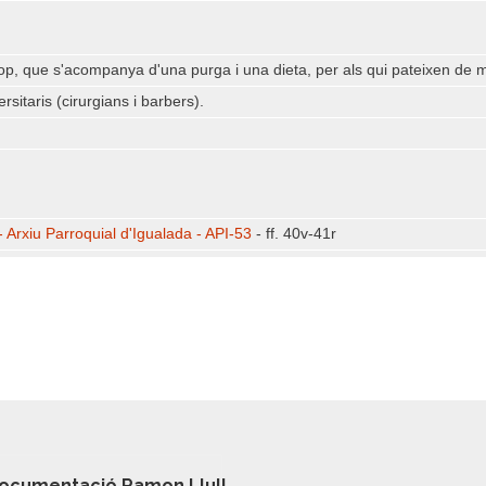
p, que s'acompanya d'una purga i una dieta, per als qui pateixen de m
sitaris (cirurgians i barbers).
 Arxiu Parroquial d'Igualada - API-53
- ff. 40v-41r
ocumentació Ramon Llull