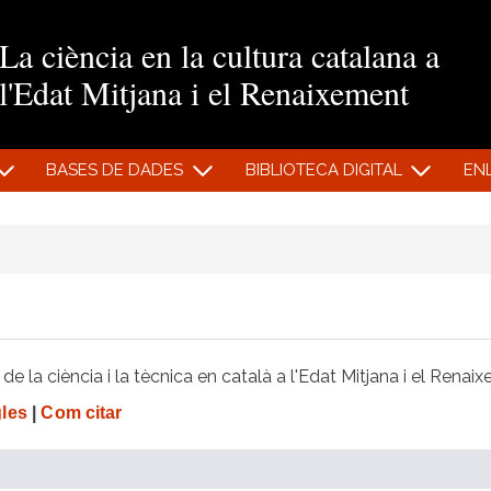
Vés al contingut
La ciència en la cultura catalana a
l'Edat Mitjana i el Renaixement
BASES DE DADES
BIBLIOTECA DIGITAL
EN
e la ciència i la tècnica en català a l'Edat Mitjana i el Renai
gles
|
Com citar