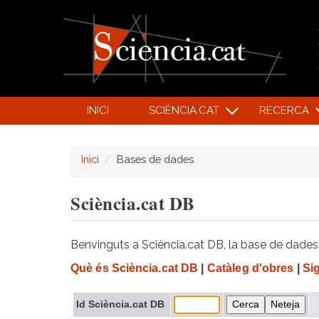
INICI
SCIÈNCIA.CAT
RECERCA
Inici
Bases de dades
Sciència.cat DB
Benvinguts a Sciència.cat DB, la base de dades d
Què és Sciència.cat DB
|
Catàleg d'obres
|
Si
Id Sciència.cat DB