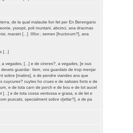
terra, de la qual malautie fon fet per En Berengario
], peonie, yssopii, poli muntani, abcinci, ana dracmas
si, maratri [...] .IIIIor.; semen [fructorum?], ana
 [...]
 a vegades, [...] e de cireres?, a vegades, [e ous
è us devets guardar: ítem, vos guardats de trop menjar
ent sobre [matins], e de pendre viandes ans que
 és cuycures? cuytes ho crues e de salsses forts e de
gum, e de tota carn de porch e de bou e de tot aucel
t [...] e de tota cossa ventossa e grasa, e de let e
t com puscats, specialment sobre v[etlar?], e de pa