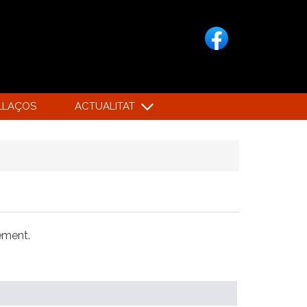
LLAÇOS
ACTUALITAT
xement.