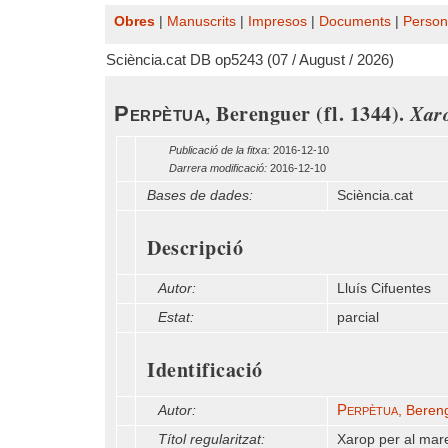
Obres
|
Manuscrits
|
Impresos
|
Documents
|
Person
Sciència.cat DB op5243 (07 / August / 2026)
, Berenguer (fl. 1344).
Xaro
Perpètua
Publicació de la fitxa:
2016-12-10
Darrera modificació:
2016-12-10
Bases de dades:
Sciència.cat
Descripció
Autor:
Lluís Cifuentes
Estat:
parcial
Identificació
Perpètua
Autor:
, Bereng
Títol regularitzat:
Xarop per al mar