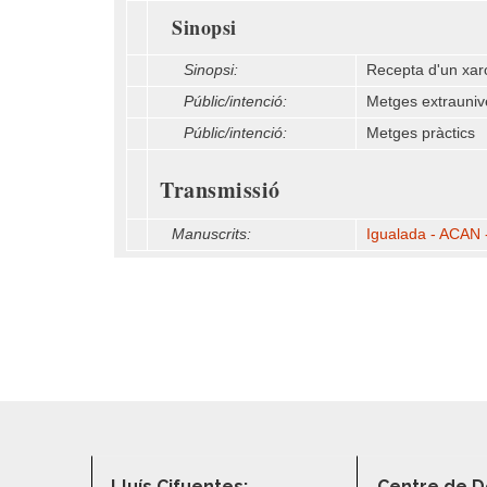
Sinopsi
Sinopsi:
Recepta d'un xaro
Públic/intenció:
Metges extrauniver
Públic/intenció:
Metges pràctics
Transmissió
Manuscrits:
Igualada - ACAN -
Lluís Cifuentes:
Centre de D