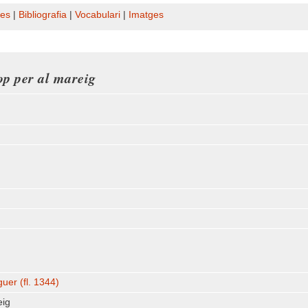
es
|
Bibliografia
|
Vocabulari
|
Imatges
p per al mareig
uer (fl. 1344)
eig