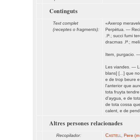
Continguts
Text complet
«Axerop meravelós
(receptes o fragments):
Perpètua. — Recipe
.Iª.; succi fumi t
dracmas .Iª.; meli
Item, purgacio. — R
Les viandes. — Le
blans] [...] que n
e de trop beure e
l'anterior que au
tota fruyta tendr
d'aygua, e de tota
de tota cossa que 
calent, e de pend
Altres persones relacionades
Castell
Recopilador:
, Pere (m