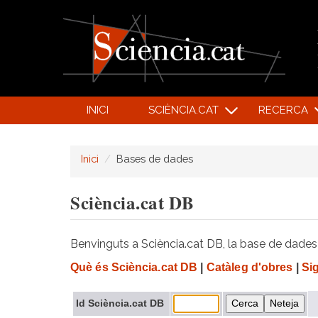
INICI
SCIÈNCIA.CAT
RECERCA
Inici
Bases de dades
Sciència.cat DB
Benvinguts a Sciència.cat DB, la base de dades d
Què és Sciència.cat DB
|
Catàleg d'obres
|
Si
Id Sciència.cat DB