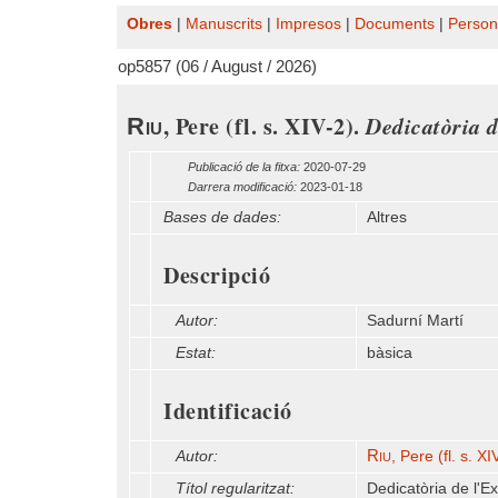
Obres
|
Manuscrits
|
Impresos
|
Documents
|
Person
op5857 (06 / August / 2026)
, Pere (fl. s. XIV-2).
Dedicatòria d
Riu
Publicació de la fitxa:
2020-07-29
Darrera modificació:
2023-01-18
Bases de dades:
Altres
Descripció
Autor:
Sadurní Martí
Estat:
bàsica
Identificació
Riu
Autor:
, Pere (fl. s. XI
Títol regularitzat:
Dedicatòria de l'E