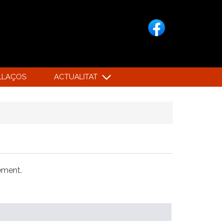
LLAÇOS
ACTUALITAT
xement.