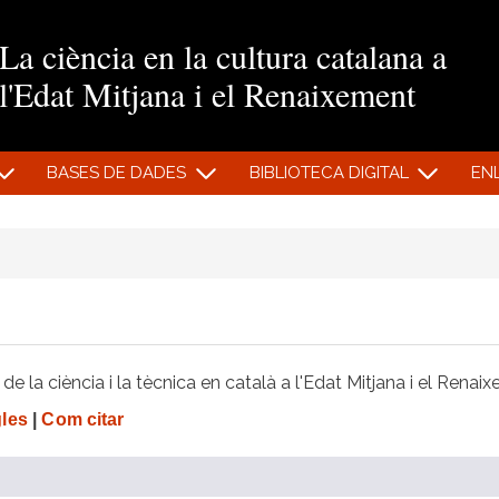
Vés al contingut
La ciència en la cultura catalana a
l'Edat Mitjana i el Renaixement
BASES DE DADES
BIBLIOTECA DIGITAL
EN
e la ciència i la tècnica en català a l'Edat Mitjana i el Renai
gles
|
Com citar