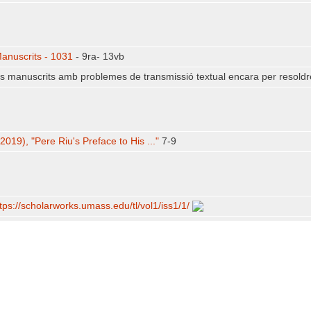
Manuscrits - 1031
- 9ra- 13vb
s manuscrits amb problemes de transmissió textual encara per resoldr
019), "Pere Riu's Preface to His ..."
7-9
tps:/​/​scholarworks.umass.edu/​tl/​vol1/​iss1/​1/​