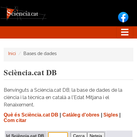
Vés al contingut
Inici
Bases de dades
Sciència.cat DB
Benvinguts a Sciència.cat DB, la base de dades de la
ciència i la tècnica en català a l'Edat Mitjana i el
Renaixement.
Què és Sciència.cat DB
|
Catàleg d'obres
|
Sigles
|
Com citar
Id Sciència.cat DB