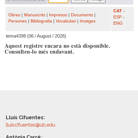
CAT
-
Obres
|
Manuscrits
|
Impresos
|
Documents
|
ESP
-
Persones
|
Bibliografia
|
Vocabulari
|
Imatges
ENG
tema4398 (06 / August / 2026)
Aquest registre encara no està disponible.
Consulteu-lo més endavant.
Lluís Cifuentes:
lluiscifuentes@ub.edu
Antònia Carré: