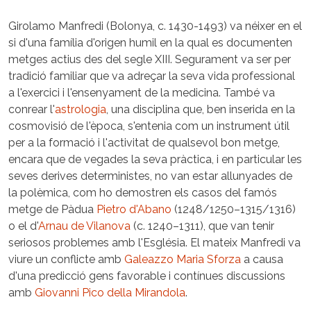
Girolamo Manfredi (Bolonya, c. 1430-1493) va néixer en el
si d'una família d'origen humil en la qual es documenten
metges actius des del segle XIII. Segurament va ser per
tradició familiar que va adreçar la seva vida professional
a l'exercici i l'ensenyament de la medicina. També va
conrear l'
astrologia
, una disciplina que, ben inserida en la
cosmovisió de l'època, s'entenia com un instrument útil
per a la formació i l'activitat de qualsevol bon metge,
encara que de vegades la seva pràctica, i en particular les
seves derives deterministes, no van estar allunyades de
la polèmica, com ho demostren els casos del famós
metge de Pàdua
Pietro d'Abano
(1248/1250–1315/1316)
o el d'
Arnau de Vilanova
(c. 1240–1311), que van tenir
seriosos problemes amb l'Església. El mateix Manfredi va
viure un conflicte amb
Galeazzo Maria Sforza
a causa
d'una predicció gens favorable i contínues discussions
amb
Giovanni Pico della Mirandola
.