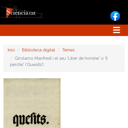
Vés al contingut
Inici
Biblioteca digital
Temes
Girolamo Manfredi i el seu 'Liber de homine' o 'Il
perché' ('Quesits')
Image