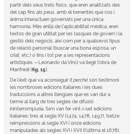
partir dels seus trets físics, que eren analitzats des
del cap fins als peus, amb el benentès que cos i
ànima interactuen governats per una única
harmonia. Més enllà de l'aplicabilitat mèdica, eren
textos de gran utilitat per les tasques de govern i la
gestió dels negocis, així com per a qualsevol tipus
de relació personal (buscar una bona esposa, un
criat, etc.) o fins i tot per a les representacions
artístiques —Leonardo da Vinci va llegir l'obra de
Manfredi (
fig. 15
).
De l'èxit que va aconseguir
Il perché
són testimoni
les nombroses edicions italianes i les dues
traduccions a altres llengües que es van dur a
terme al llarg de tres segles de difusió
ininterrompuda. Se'n van fer vint-i-set edicions
italianes: tres al segle XV (1474, 1478, 1497), tretze
reimpressions al segle XVI i onze edicions
manipulades als segles XVI i XVII (l'última el 1678),