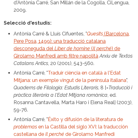
d'Antònia Carré, San Millán de la Cogolla, CiLengua,
2009.
Selecció d'estudis:
Antònia Carré & Lluís Cifuentes, "
Quesits
(Barcelona,
Pere Posa, 1499): una traducció catalana
desconeguda del
Liber de homine
(
Il perché
) de
Girolamo Manfredi amb filtre napolità
Arxiu de Textos
Catalans Antics
, 20 (2001), 543-560.
Antònia Carré, "
Traduir ciència en català a l'Edat
Mitjana: un exemple vingut de la península italiana
",
Quaderns de Filologia: Estudis Literaris
, 8 [=
Traducció i
pràctica literària a l'Edat Mitjana romànica
, ed.
Rosanna Cantavella, Marta Haro i Elena Real] (2003),
59-76.
Antònia Carré, "
Éxito y difusión de la literatura de
problemas
en la Castilla del siglo XVI: la traducción
castellana de
Il perché
de Girolamo Manfredi