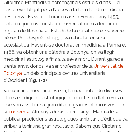
Girolamo Manfredi va començar els estudis d'arts —el
pas previ obligat per a l'accés a la facultat de medicina—
a Bolonya. Es va doctorar en arts a Ferrara l'any 1455,
data en què ens consta documentat com a lector de
lògica i de filosofia a l'Estudi de la ciutat que el va veure
néixer. Poc després, el 1459, va rebre la tonsura
eclesiàstica. Havent-se doctorat en medicina a Parma el
1466, va obtenir una càtedra a Bolonya, on va llegir
medicina i astrologia fins a la seva mort. Durant gairebé
trenta anys, doncs, va ser professor de la
Universitat de
Bolonya
, un dels principals centres universitaris
d'Occident (
fig. 1-2
).
Va exercir la medicina i va ser, també, autor de diverses
obres mèdiques i astrològiques, escrites en llatí i en italià,
que van assolir una gran difusió gràcies al nou invent de
la
impremta
. Almenys durant divuit anys, Manfredi va
publicar prediccions astrològiques amb tant d'èxit que va
arribar a tenir una gran reputació. Sabem que Girolamo