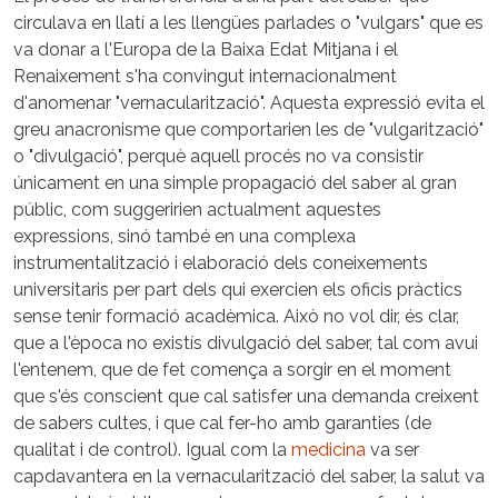
circulava en llatí a les llengües parlades o "vulgars" que es
va donar a l'Europa de la Baixa Edat Mitjana i el
Renaixement s'ha convingut internacionalment
d'anomenar "vernacularització". Aquesta expressió evita el
greu anacronisme que comportarien les de "vulgarització"
o "divulgació", perquè aquell procés no va consistir
únicament en una simple propagació del saber al gran
públic, com suggeririen actualment aquestes
expressions, sinó també en una complexa
instrumentalització i elaboració dels coneixements
universitaris per part dels qui exercien els oficis pràctics
sense tenir formació acadèmica. Això no vol dir, és clar,
que a l'època no existís divulgació del saber, tal com avui
l'entenem, que de fet comença a sorgir en el moment
que s'és conscient que cal satisfer una demanda creixent
de sabers cultes, i que cal fer-ho amb garanties (de
qualitat i de control). Igual com la
medicina
va ser
capdavantera en la vernacularització del saber, la salut va