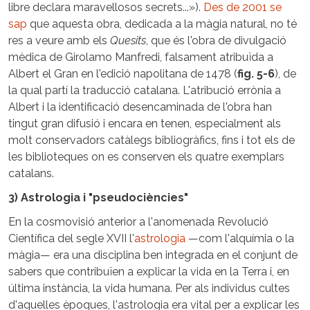
libre declara maravellosos secrets...»).
Des de 2001 se
sap
que aquesta obra, dedicada a la màgia natural, no té
res a veure amb els
Quesits
, que és l'obra de divulgació
mèdica de Girolamo Manfredi, falsament atribuïda a
Albert el Gran en l'edició napolitana de 1478 (
fig. 5-6
), de
la qual partí la traducció catalana. L'atribució errònia a
Albert i la identificació desencaminada de l'obra han
tingut gran difusió i encara en tenen, especialment als
molt conservadors catàlegs bibliogràfics, fins i tot els de
les biblioteques on es conserven els quatre exemplars
catalans.
3) Astrologia i "pseudociències"
En la cosmovisió anterior a l'anomenada Revolució
Científica del segle XVII l'
astrologia
—com l'alquímia o la
màgia— era una disciplina ben integrada en el conjunt de
sabers que contribuïen a explicar la vida en la Terra i, en
última instància, la vida humana. Per als individus cultes
d'aquelles èpoques, l'astrologia era vital per a explicar les