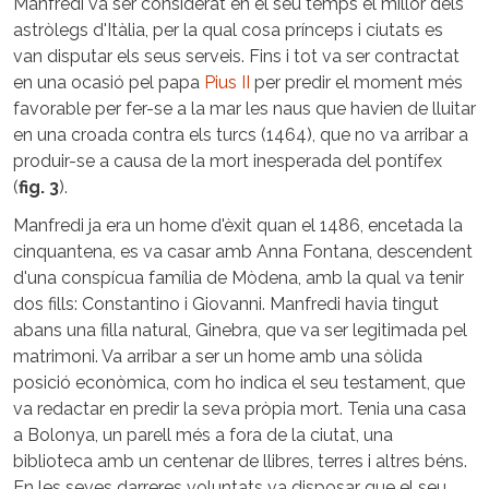
Manfredi va ser considerat en el seu temps el millor dels
astròlegs d'Itàlia, per la qual cosa prínceps i ciutats es
van disputar els seus serveis. Fins i tot va ser contractat
en una ocasió pel papa
Pius II
per predir el moment més
favorable per fer-se a la mar les naus que havien de lluitar
en una croada contra els turcs (1464), que no va arribar a
produir-se a causa de la mort inesperada del pontífex
(
fig. 3
).
Manfredi ja era un home d'èxit quan el 1486, encetada la
cinquantena, es va casar amb Anna Fontana, descendent
d'una conspícua família de Mòdena, amb la qual va tenir
dos fills: Constantino i Giovanni. Manfredi havia tingut
abans una filla natural, Ginebra, que va ser legitimada pel
matrimoni. Va arribar a ser un home amb una sòlida
posició econòmica, com ho indica el seu testament, que
va redactar en predir la seva pròpia mort. Tenia una casa
a Bolonya, un parell més a fora de la ciutat, una
biblioteca amb un centenar de llibres, terres i altres béns.
En les seves darreres voluntats va disposar que el seu