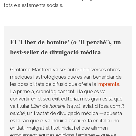
tots els estaments socials.
El 'Liber de homine' (o 'Il perché'), un
best-seller de divulgació mèdica
Girolamo Manfredi va ser autor de diverses obres
mèdiques i astrològiques que es van beneficiar de
les possibilitats de difusió que oferia la
impremta
.
La primera, cronològicament, i la que es va
convertir en el seu èxit editorial més gran és la que
va titular
Liber de homine
(1474), aviat difosa com
Il
perché
, un tractat de divulgació mèdica —aquesta
és la raó que el va induir a escriure-la en italià i no
en llatí, malgrat el títol inicial i el que afirmen
erròniament agunes edicions tardanes— que va