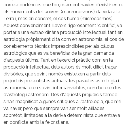
correspondències que forçosament havien d'existir entre
els moviments de l'univers (macrocosmos) i la vida a la
Terra i, més en concret, el cos humà (microcosmos).
Aquest convenciment, llavors rigorosament "científic", va
portar a una extraordinària producció intel·lectual tant en
astrologia pròpiament dita com en astronomia, el cos de
coneixements tècnics imprescindibles per als càlcus
astrològics que es va beneficiar de la gran demanda
d'aquests últims. Tant en l'exercici pràctic com en la
producció intel·lectual dels autors és molt dificil traçar
divisòries, que sovint només existeixen a partir dels
prejudicis presentistes actuals: les paraules astrologia i
astronomia eren sovint intercanviables, com ho eren les
d'astròleg i astrònom. Des d'aquests prejudicis també
s'han magnificat algunes crítiques a l'astrologia, que n'hi
va haver, però que sempre van ser molt aïllades i,
sobretot, limitades a la deriva determinista que entrava
en conflicte amb la fe cristiana.