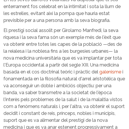
enterrament fos celebrat en la intimitat i sota la llum de
les estrelles, evitant així la pompa que hauria estat
previsible per a una persona amb la seva biografia.
El prestigi social assolit per Girolamo Manfredi, la seva
riquesa i la seva fama són un exemple més de l'èxit que
va obtenir entre totes les capes de la població —des de
la reialesa i la noblesa fins a les burgesies urbanes— la
nova medicina universitària que es va implantar per tota
l'Europa occidental a partir del segle XIII. Una medicina
basada en el cos doctrinal teòric i pràctic del
galenisme
i
fonamentada en la filosofia natural d'arrel aristotèlica que
va aconseguir un doble i ambiciós objectiu: per una
banda, va saber transmetre a la societat de l'època
l'interès pels problemes de la salut i de la malaltia vistos
com a fenòmens naturals i, per l'altra, va obtenir el suport
decidit i constant de reis, prínceps, nobles i municipis,
suport que es va alimentar del prestigi de la nova
medicina i que es va anar estenent progressivament a