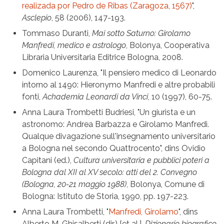
realizada por Pedro de Ribas (Zaragoza, 1567)
",
Asclepio
, 58 (2006), 147-193.
Tommaso Duranti,
Mai sotto Saturno: Girolamo
Manfredi, medico e astrologo
, Bolonya, Cooperativa
Libraria Universitaria Editrice Bologna, 2008.
Domenico Laurenza, "Il pensiero medico di Leonardo
intorno al 1490: Hieronymo Manfredi e altre probabili
fonti,
Achademia Leonardi da Vinci
, 10 (1997), 60-75.
Anna Laura Trombetti Budriesi, "Un giurista e un
astronomo: Andrea Barbazza e Girolamo Manfredi.
Qualque divagazione sull'insegnamento universitario
a Bologna nel secondo Quattrocento", dins Ovidio
Capitani (ed.),
Cultura universitaria e pubblici poteri a
Bologna dal XII al XV secolo: atti del 2. Convegno
(Bologna, 20-21 maggio 1988)
, Bolonya, Comune di
Bologna: Istituto de Storia, 1990, pp. 197-223.
Anna Laura Trombetti, "
Manfredi, Girolamo
", dins
Alberto M. Ghisalberti (dir.) [et al.],
Dizionario biografico