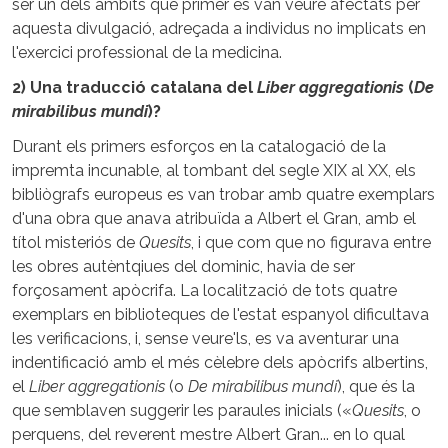
ser un dels àmbits que primer es van veure afectats per
aquesta divulgació, adreçada a individus no implicats en
l'exercici professional de la medicina.
2) Una traducció catalana del
Liber aggregationis
(
De
mirabilibus mundi
)?
Durant els primers esforços en la catalogació de la
impremta incunable, al tombant del segle XIX al XX, els
bibliògrafs europeus es van trobar amb quatre exemplars
d'una obra que anava atribuïda a Albert el Gran, amb el
títol misteriós de
Quesits
, i que com que no figurava entre
les obres autèntqiues del dominic, havia de ser
forçosament apòcrifa. La localització de tots quatre
exemplars en biblioteques de l'estat espanyol dificultava
les verificacions, i, sense veure'ls, es va aventurar una
indentificació amb el més cèlebre dels apòcrifs albertins,
el
Liber aggregationis
(o
De mirabilibus mundi
), que és la
que semblaven suggerir les paraules inicials («
Quesits
, o
perquens, del reverent mestre Albert Gran... en lo qual