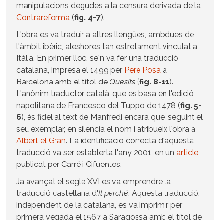
manipulacions degudes a la censura derivada de la
Contrareforma
(
fig. 4-7
).
L'obra es va traduir a altres llengües, ambdues de
l'àmbit ibèric, aleshores tan estretament vinculat a
Itàlia. En primer lloc, se'n va fer una traducció
catalana, impresa el 1499 per
Pere Posa
a
Barcelona amb el títol de
Quesits
(
fig. 8-11
).
L'anònim traductor català, que es basa en l'edició
napolitana de Francesco del Tuppo de 1478 (
fig. 5-
6
), és fidel al text de Manfredi encara que, seguint el
seu exemplar, en silencia el nom i atribueix l'obra a
Albert el Gran
. La identificació correcta d'aquesta
traducció va ser establerta l'any 2001, en un
article
publicat per Carré i Cifuentes.
Ja avançat el segle XVI es va emprendre la
traducció castellana d'
Il perché
. Aquesta traducció,
independent de la catalana, es va imprimir per
primera vegada el 1567 a Saragossa amb el títol de