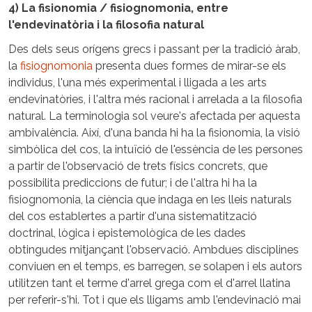
4) La fisionomia / fisiognomonia, entre
l'endevinatòria i la filosofia natural
Des dels seus orígens grecs i passant per la tradició àrab,
la
fisiognomonia
presenta dues formes de mirar-se els
individus, l'una més experimental i lligada a les arts
endevinatòries, i l'altra més racional i arrelada a la filosofia
natural. La terminologia sol veure's afectada per aquesta
ambivalència. Així, d'una banda hi ha la fisionomia, la visió
simbòlica del cos, la intuïció de l'essència de les persones
a partir de l'observació de trets físics concrets, que
possibilita prediccions de futur; i de l'altra hi ha la
fisiognomonia, la ciència que indaga en les lleis naturals
del cos establertes a partir d'una sistematització
doctrinal, lògica i epistemològica de les dades
obtingudes mitjançant l'observació. Ambdues disciplines
conviuen en el temps, es barregen, se solapen i els autors
utilitzen tant el terme d'arrel grega com el d'arrel llatina
per referir-s'hi. Tot i que els lligams amb l'endevinació mai