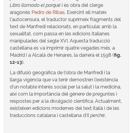
Libro llamado el porqué
i és obra del clerge
aragonès
Pedro de Ribas
. Exercint ell mateix
l'autocensura, el traductor suprimeix fragments del
text de Manfredi relacionats, en particular, amb la
sexualitat, com passa en les edicions italianes
manipulades del segle XVI. Aquesta traducció
castellana es va imprimir quatre vegades més, a
Madrid i a Alcalá de Henares, la darrera el 1598 (
fig.
12-13
).
La difusió geogràfica de l'obra de Manfredi i la
llarga vigència que va tenir demostren l'existència
d'un notable interès social per la salut i la medicina,
així com la importància del gènere de preguntes i
respostes per a la divulgació científica. Actualment,
existeixen edicions modernes del text italià i de les
traduccions catalana i castellana d'
Il perché
.