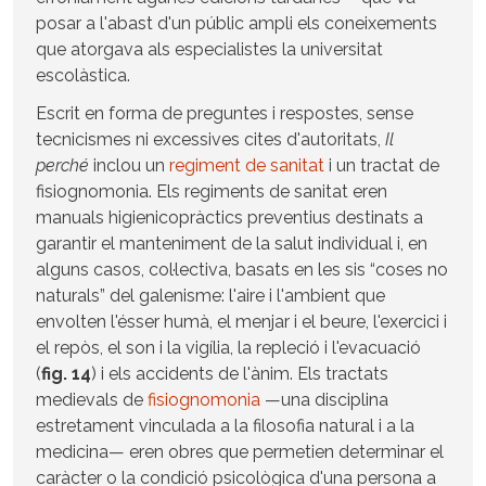
posar a l'abast d'un públic ampli els coneixements
que atorgava als especialistes la universitat
escolàstica.
Escrit en forma de preguntes i respostes, sense
tecnicismes ni excessives cites d'autoritats,
Il
perché
inclou un
regiment de sanitat
i un tractat de
fisiognomonia. Els regiments de sanitat eren
manuals higienicopràctics preventius destinats a
garantir el manteniment de la salut individual i, en
alguns casos, col·lectiva, basats en les sis “coses no
naturals” del galenisme: l'aire i l'ambient que
envolten l'ésser humà, el menjar i el beure, l'exercici i
el repòs, el son i la vigília, la repleció i l'evacuació
(
fig. 14
) i els accidents de l'ànim. Els tractats
medievals de
fisiognomonia
—una disciplina
estretament vinculada a la filosofia natural i a la
medicina— eren obres que permetien determinar el
caràcter o la condició psicològica d'una persona a