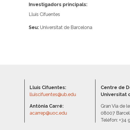
Investigadors principals
Lluís Cifuentes
Seu
Universitat de Barcelona
Lluís Cifuentes:
Centre de D
lluiscifuentes@ub.edu
Universitat
Antònia Carré:
Gran Via de l
acarrep@uoc.edu
08007 Barce
Telèfon: +34 