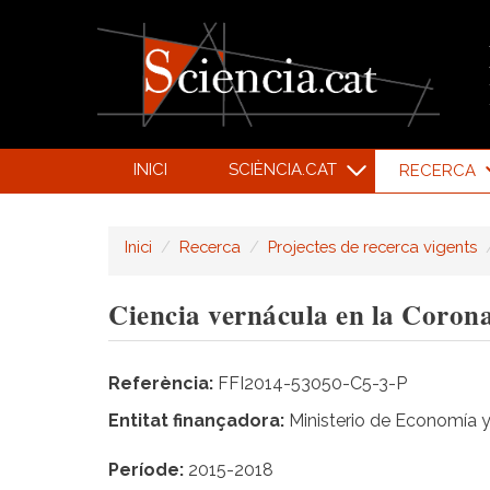
INICI
SCIÈNCIA.CAT
RECERCA
Inici
Recerca
Projectes de recerca vigents
Ciencia vernácula en la Corona
Referència
FFI2014-53050-C5-3-P
Entitat finançadora
Ministerio de Economía 
Període
2015-2018