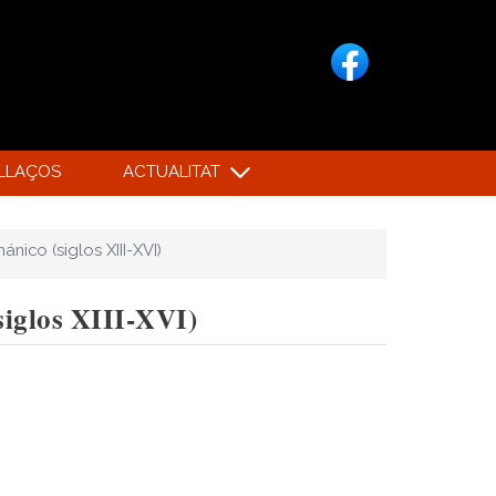
LLAÇOS
ACTUALITAT
nico (siglos XIII-XVI)
siglos XIII-XVI)